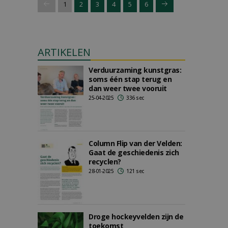
1
2
3
4
5
6
ARTIKELEN
Verduurzaming kunstgras:
soms één stap terug en
dan weer twee vooruit
25-04-2025
336 sec
Column Flip van der Velden:
Gaat de geschiedenis zich
recyclen?
28-01-2025
121 sec
Droge hockeyvelden zijn de
toekomst