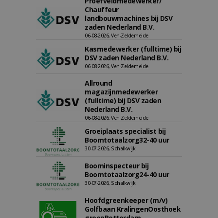
Proefveldmedewerker/
Chauffeur
landbouwmachines bij DSV
zaden Nederland B.V.
06-08-2026, Ven-Zelderheide
Kasmedewerker (fulltime) bij
DSV zaden Nederland B.V.
06-08-2026, Ven-Zelderheide
Allround
magazijnmedewerker
(fulltime) bij DSV zaden
Nederland B.V.
06-08-2026, Ven Zelderheide
Groeiplaats specialist bij
Boomtotaalzorg32-40 uur
30-07-2026, Schalkwijk
Boominspecteur bij
Boomtotaalzorg24-40 uur
30-07-2026, Schalkwijk
Hoofdgreenkeeper (m/v)
Golfbaan KralingenOosthoek
groepRotterdam