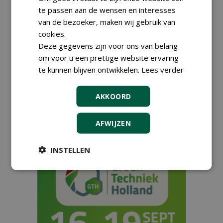
te passen aan de wensen en interesses
29-06-2022
216 sec
van de bezoeker, maken wij gebruik van
cookies.
Circulaire grondstofwinning
Deze gegevens zijn voor ons van belang
vereist een nieuwe kijk op
om voor u een prettige website ervaring
zaken
te kunnen blijven ontwikkelen.
Lees verder
17-11-2021
183 sec
AKKOORD
1
2
3
AFWIJZEN
INSTELLEN