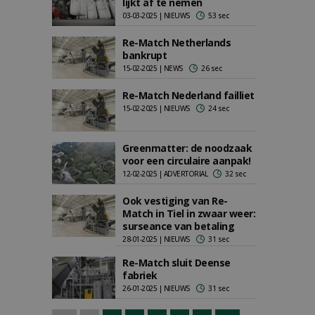
lijkt af te nemen
03-03-2025 | NIEUWS
53 sec
Re-Match Netherlands
bankrupt
15-02-2025 | NEWS
26 sec
Re-Match Nederland failliet
15-02-2025 | NIEUWS
24 sec
Greenmatter: de noodzaak
voor een circulaire aanpak!
12-02-2025 | ADVERTORIAL
32 sec
Ook vestiging van Re-
Match in Tiel in zwaar weer:
surseance van betaling
28-01-2025 | NIEUWS
31 sec
Re-Match sluit Deense
fabriek
26-01-2025 | NIEUWS
31 sec