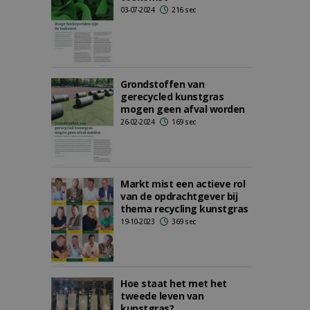
03-07-2024
216 sec
Grondstoffen van
gerecycled kunstgras
mogen geen afval worden
26-02-2024
169 sec
Markt mist een actieve rol
van de opdrachtgever bij
thema recycling kunstgras
19-10-2023
369 sec
Hoe staat het met het
tweede leven van
kunstgras?