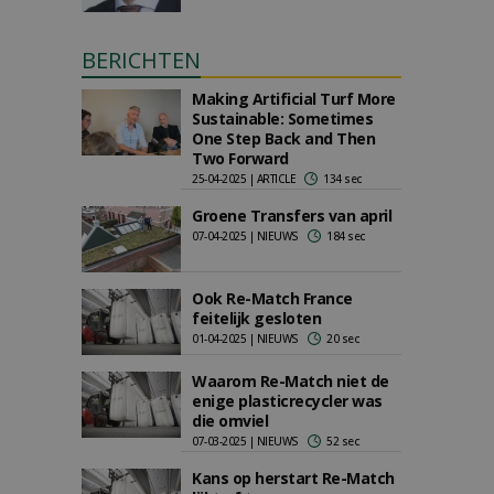
BERICHTEN
Making Artificial Turf More
Sustainable: Sometimes
One Step Back and Then
Two Forward
25-04-2025 | ARTICLE
134 sec
Groene Transfers van april
07-04-2025 | NIEUWS
184 sec
Ook Re-Match France
feitelijk gesloten
01-04-2025 | NIEUWS
20 sec
Waarom Re-Match niet de
enige plasticrecycler was
die omviel
07-03-2025 | NIEUWS
52 sec
Kans op herstart Re-Match