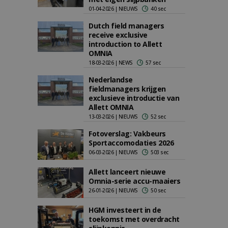
01-04-2026 | NIEUWS
40 sec
Dutch field managers
receive exclusive
introduction to Allett
OMNIA
18-03-2026 | NEWS
57 sec
Nederlandse
fieldmanagers krijgen
exclusieve introductie van
Allett OMNIA
13-03-2026 | NIEUWS
52 sec
Fotoverslag: Vakbeurs
Sportaccomodaties 2026
06-03-2026 | NIEUWS
503 sec
Allett lanceert nieuwe
Omnia-serie accu-maaiers
26-01-2026 | NIEUWS
50 sec
HGM investeert in de
toekomst met overdracht