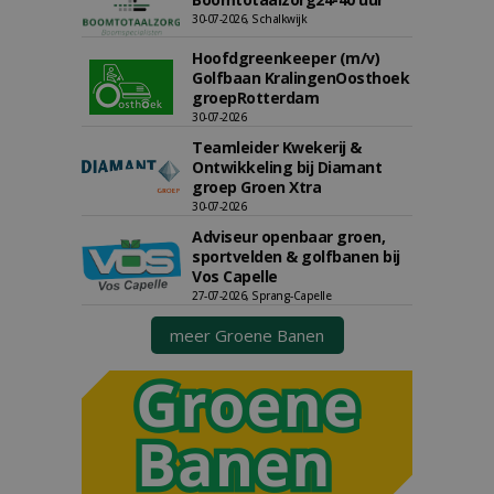
30-07-2026, Schalkwijk
Hoofdgreenkeeper (m/v)
Golfbaan KralingenOosthoek
groepRotterdam
30-07-2026
Teamleider Kwekerij &
Ontwikkeling bij Diamant
groep Groen Xtra
30-07-2026
Adviseur openbaar groen,
sportvelden & golfbanen bij
Vos Capelle
27-07-2026, Sprang-Capelle
meer Groene Banen