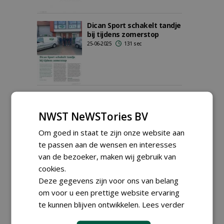
Dican Sport schakelt tandje
bij tijdens zomerstop
25-06-2025
131 sec
Milati introduceert nieuwe
belijner: The Robot van
NWST NeWSTories BV
Fleet
26-04-2025
130 sec
Om goed in staat te zijn onze website aan
te passen aan de wensen en interesses
van de bezoeker, maken wij gebruik van
cookies.
Greensrollers Salsco komen
naar Nederland
Deze gegevens zijn voor ons van belang
20-04-2025
121 sec
om voor u een prettige website ervaring
te kunnen blijven ontwikkelen.
Lees verder