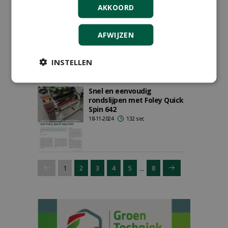
AKKOORD
Vooruitblik op Vakbeurs
Sportaccommodaties
AFWIJZEN
10-03-2025
363 sec
INSTELLEN
Snel en eenvoudig
rondslijpen met Foley Quick
Spin 642
18-11-2024
132 sec
...
1
2
3
4
5
8