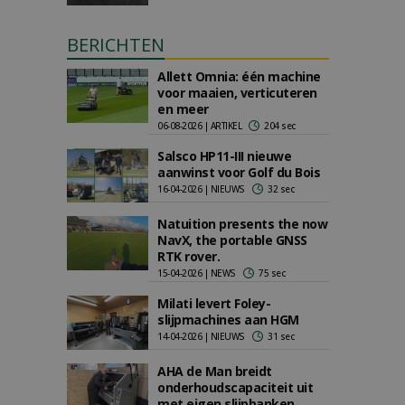
BERICHTEN
Allett Omnia: één machine
voor maaien, verticuteren
en meer
06-08-2026 | ARTIKEL
204 sec
Salsco HP11-III nieuwe
aanwinst voor Golf du Bois
16-04-2026 | NIEUWS
32 sec
Natuition presents the now
NavX, the portable GNSS
RTK rover.
15-04-2026 | NEWS
75 sec
Milati levert Foley-
slijpmachines aan HGM
14-04-2026 | NIEUWS
31 sec
AHA de Man breidt
onderhoudscapaciteit uit
met eigen slijpbanken