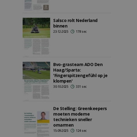
Salsco rolt Nederland
binnen
23-12-2025
178 sec
Bvo-grasteam ADO Den
Haag/Sparta:
'Fingerspitzengefühl op je
klompen'
30-10-2025
331 sec
De Stelling: Greenkeepers
moeten moderne
technieken sneller
omarmen
15-09-2025
124 sec