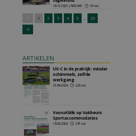
slijpkennis
18-12-2025 | NIEUWS
39 sec
...
1
2
3
4
5
20
ARTIKELEN
UV-C in de praktijk: minder
schimmels, zelfde
werkgang
25-06-2026
226 sec
Vooruitblik op Vakbeurs
Sportaccommodaties
19-02-2026
297 sec