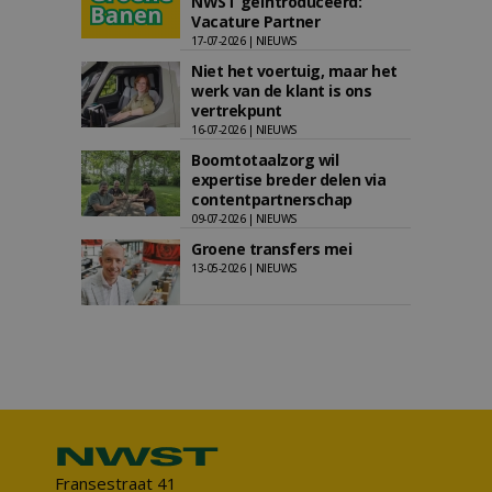
NWST geïntroduceerd:
Vacature Partner
17-07-2026 | NIEUWS
Niet het voertuig, maar het
werk van de klant is ons
vertrekpunt
16-07-2026 | NIEUWS
Boomtotaalzorg wil
expertise breder delen via
contentpartnerschap
09-07-2026 | NIEUWS
Groene transfers mei
13-05-2026 | NIEUWS
Fransestraat 41