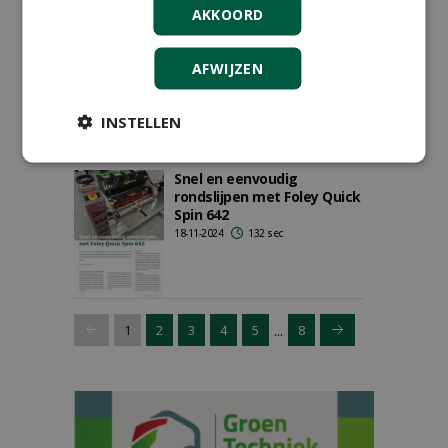
AKKOORD
Vooruitblik op Vakbeurs
Sportaccommodaties
AFWIJZEN
10-03-2025
363 sec
INSTELLEN
Snel en eenvoudig
rondslijpen met Foley Quick
Spin 642
18-11-2024
132 sec
...
1
2
3
4
5
8