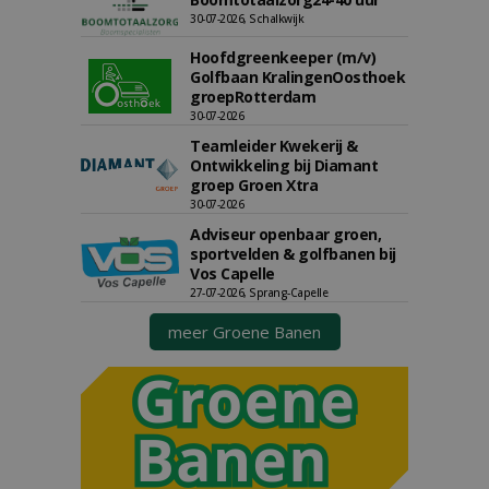
30-07-2026, Schalkwijk
Hoofdgreenkeeper (m/v)
Golfbaan KralingenOosthoek
groepRotterdam
30-07-2026
Teamleider Kwekerij &
Ontwikkeling bij Diamant
groep Groen Xtra
30-07-2026
Adviseur openbaar groen,
sportvelden & golfbanen bij
Vos Capelle
27-07-2026, Sprang-Capelle
meer Groene Banen