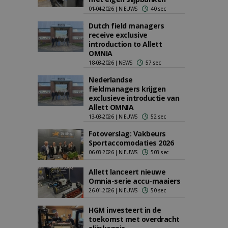
01-04-2026 | NIEUWS
40 sec
Dutch field managers
receive exclusive
introduction to Allett
OMNIA
18-03-2026 | NEWS
57 sec
Nederlandse
fieldmanagers krijgen
exclusieve introductie van
Allett OMNIA
13-03-2026 | NIEUWS
52 sec
Fotoverslag: Vakbeurs
Sportaccomodaties 2026
06-03-2026 | NIEUWS
503 sec
Allett lanceert nieuwe
Omnia-serie accu-maaiers
26-01-2026 | NIEUWS
50 sec
HGM investeert in de
toekomst met overdracht