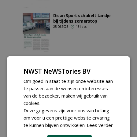
Dican Sport schakelt tandje
bij tijdens zomerstop
25-06-2025
131 sec
Milati introduceert nieuwe
belijner: The Robot van
NWST NeWSTories BV
Fleet
26-04-2025
130 sec
Om goed in staat te zijn onze website aan
te passen aan de wensen en interesses
van de bezoeker, maken wij gebruik van
cookies.
Greensrollers Salsco komen
naar Nederland
Deze gegevens zijn voor ons van belang
20-04-2025
121 sec
om voor u een prettige website ervaring
te kunnen blijven ontwikkelen.
Lees verder