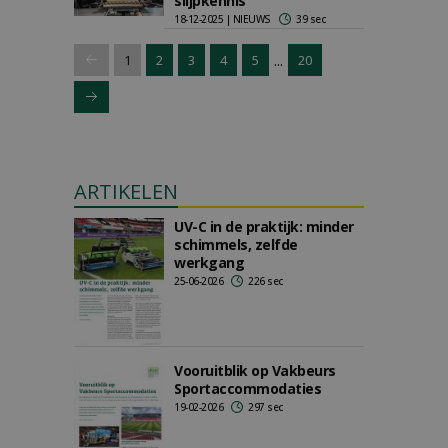
slijpkennis
18-12-2025 | NIEUWS
39 sec
...
1
2
3
4
5
20
ARTIKELEN
UV-C in de praktijk: minder
schimmels, zelfde
werkgang
25-06-2026
226 sec
Vooruitblik op Vakbeurs
Sportaccommodaties
19-02-2026
297 sec