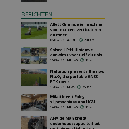
BERICHTEN
Allett Omnia: één machine
voor maaien, verticuteren
en meer
06-08-2026 | ARTIKEL
204 sec
Salsco HP11-III nieuwe
aanwinst voor Golf du Bois
16-04-2026 | NIEUWS
32 sec
Natuition presents the now
NavX, the portable GNSS
RTK rover.
15-04-2026 | NEWS
75 sec
Milati levert Foley-
slijpmachines aan HGM
14-04-2026 | NIEUWS
31 sec
AHA de Man breidt
onderhoudscapaciteit uit
met eigen slijpbanken