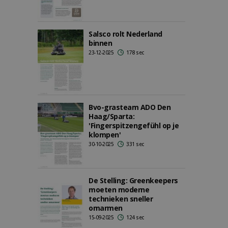
Salsco rolt Nederland
binnen
23-12-2025
178 sec
Bvo-grasteam ADO Den
Haag/Sparta:
'Fingerspitzengefühl op je
klompen'
30-10-2025
331 sec
De Stelling: Greenkeepers
moeten moderne
technieken sneller
omarmen
15-09-2025
124 sec