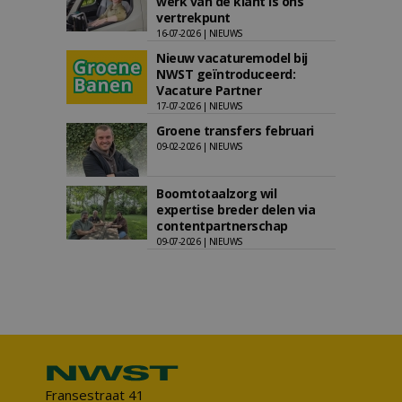
werk van de klant is ons
vertrekpunt
16-07-2026 | NIEUWS
Nieuw vacaturemodel bij
NWST geïntroduceerd:
Vacature Partner
17-07-2026 | NIEUWS
Groene transfers februari
09-02-2026 | NIEUWS
Boomtotaalzorg wil
expertise breder delen via
contentpartnerschap
09-07-2026 | NIEUWS
Fransestraat 41