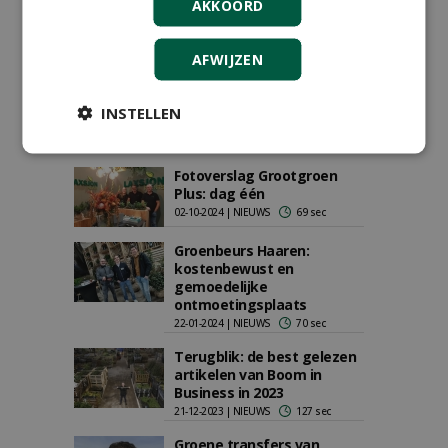
AKKOORD
Groene Transfers van
januari
06-01-2025 | NIEUWS
101 sec
AFWIJZEN
Evenementenlocatie
aankleden met
INSTELLEN
verplaatsbaar groen
06-11-2024 | NIEUWS
42 sec
Fotoverslag Grootgroen
Plus: dag één
02-10-2024 | NIEUWS
69 sec
Groenbeurs Haaren:
kostenbewust en
gemoedelijke
ontmoetingsplaats
22-01-2024 | NIEUWS
70 sec
Terugblik: de best gelezen
artikelen van Boom in
Business in 2023
21-12-2023 | NIEUWS
127 sec
Groene transfers van