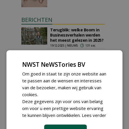
BERICHTEN
Terugblik: welke Boom in
Businessverhalen werden
het meest gelezen in 2025?
19-12-2025 | NIEUWS
131 sec
'Met autochtoon
uitgangsmateriaal
NWST NeWSTories BV
investeren we in de
toekomst'
Om goed in staat te zijn onze website aan
22-10-2025 | ARTIKEL
108 sec
te passen aan de wensen en interesses
Natuurlijke boomkoker
van de bezoeker, maken wij gebruik van
beschermt jonge aanplant
cookies.
tegen wild- en veegschade
Deze gegevens zijn voor ons van belang
07-10-2025 | NIEUWS
41 sec
om voor u een prettige website ervaring
Fotoverslag
te kunnen blijven ontwikkelen.
Lees verder
GrootGroenPlus 2025
03-10-2025 | NIEUWS
345 sec