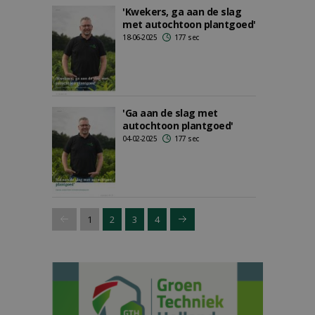
'Kwekers, ga aan de slag
met autochtoon plantgoed'
18-06-2025
177 sec
'Ga aan de slag met
autochtoon plantgoed'
04-02-2025
177 sec
1
2
3
4