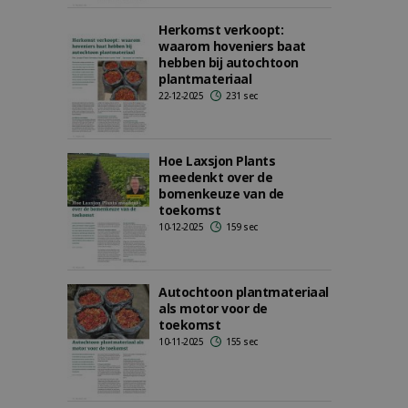
Herkomst verkoopt:
waarom hoveniers baat
hebben bij autochtoon
plantmateriaal
22-12-2025
231 sec
Hoe Laxsjon Plants
meedenkt over de
bomenkeuze van de
toekomst
10-12-2025
159 sec
Autochtoon plantmateriaal
als motor voor de
toekomst
10-11-2025
155 sec