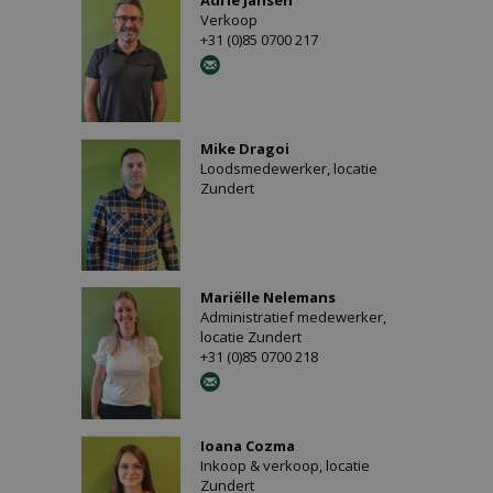
Adrie Jansen
Verkoop
+31 (0)85 0700 217
Mike Dragoi
Loodsmedewerker, locatie
Zundert
Mariëlle Nelemans
Administratief medewerker,
locatie Zundert
+31 (0)85 0700 218
Ioana Cozma
Inkoop & verkoop, locatie
Zundert