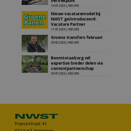
vertrekpunt
16-07-2026 | NIEUWS
Nieuw vacaturemodel bij
NWST geïntroduceerd:
Vacature Partner
17-07-2026 | NIEUWS
Groene transfers februari
09-02-2026 | NIEUWS
Boomtotaalzorg wil
expertise breder delen via
contentpartnerschap
09-07-2026 | NIEUWS
Fransestraat 41
6524 HT Nijmegen