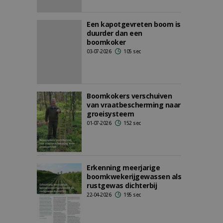
Een kapotgevreten boom is
duurder dan een
boomkoker
03-07-2026
105 sec
Boomkokers verschuiven
van vraatbescherming naar
groeisysteem
01-07-2026
152 sec
Erkenning meerjarige
boomkwekerijgewassen als
rustgewas dichterbij
22-04-2026
195 sec