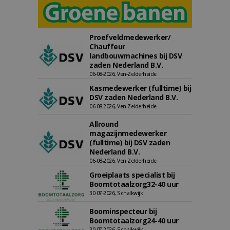
Proefveldmedewerker/
Chauffeur
landbouwmachines bij DSV
zaden Nederland B.V.
06-08-2026, Ven-Zelderheide
Kasmedewerker (fulltime) bij
DSV zaden Nederland B.V.
06-08-2026, Ven-Zelderheide
Allround
magazijnmedewerker
(fulltime) bij DSV zaden
Nederland B.V.
06-08-2026, Ven Zelderheide
Groeiplaats specialist bij
Boomtotaalzorg32-40 uur
30-07-2026, Schalkwijk
Boominspecteur bij
Boomtotaalzorg24-40 uur
30-07-2026, Schalkwijk