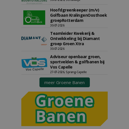
Hoofdgreenkeeper (m/v)
Golfbaan KralingenOosthoek
groepRotterdam
30-07-2026
Teamleider Kwekerij &
Ontwikkeling bij Diamant
groep Groen Xtra
30-07-2026
Adviseur openbaar groen,
sportvelden & golfbanen bij
Vos Capelle
27-07-2026, Sprang-Capelle
meer Groene Banen