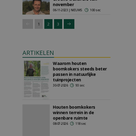
november
06-11-2023 | NIEUWS
100 sec
1
2
3
ARTIKELEN
Waarom houten
boomkokers steeds beter
passen in natuurlijke
tuinprojecten
30-07-2026
93 sec
Houten boomkokers
winnen terrein in de
openbare ruimte
08-07-2026
118 sec