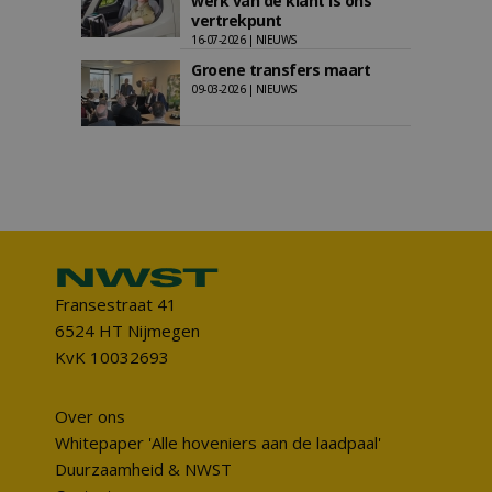
werk van de klant is ons
vertrekpunt
16-07-2026 | NIEUWS
Groene transfers maart
09-03-2026 | NIEUWS
Fransestraat 41
6524 HT Nijmegen
KvK 10032693
Over ons
Whitepaper 'Alle hoveniers aan de laadpaal'
Duurzaamheid & NWST