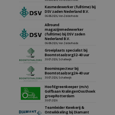
Kasmedewerker (fulltime) bij
DSV zaden Nederland B.V.
06-08-2026, Ven-Zelderheide
Allround
magazijnmedewerker
(fulltime) bij DSV zaden
Nederland B.V.
06-08-2026, Ven Zelderheide
Groeiplaats specialist bij
Boomtotaalzorg32-40 uur
30-07-2026, Schalkwijk
Boominspecteur bij
Boomtotaalzorg24-40 uur
30-07-2026, Schalkwijk
Hoofdgreenkeeper (m/v)
Golfbaan KralingenOosthoek
groepRotterdam
30-07-2026
Teamleider Kwekerij &
Ontwikkeling bij Diamant