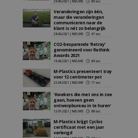
29-06-2021 | NIEUWS
80 sec
Veranderingen zijn één,
maar die veranderingen
communiceren naar de
klant is nét zo belangrijk
28-06-2021 | NIEUWS
47 sec
CO2-besparende 'Retray'
genomineerd voor Rethink
Awards 2021
16-06-2021 | NIEUWS
84 sec
M-Plastics presenteert tray
voor 12 centimeter pot
22-04-2021 | NIEUWS
17 sec
'Kwekers die met ons in zee
gaan, hoeven geen
ontwerpbureau in te huren'
12-01-2021 | NIEUWS
88 sec
M-Plastics krijgt Cyclos
certificaat met een jaar
verlengd