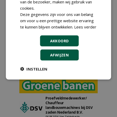
van de bezoeker, maken wij gebruik van
cookies.
Deze gegevens zijn voor ons van belang
Meld je aan voor onze digitale
om voor u een prettige website ervaring
nieuwsbrief.
te kunnen blijven ontwikkelen.
Lees verder
AKKOORD
AFWIJZEN
INSTELLEN
Proefveldmedewerker/
Chauffeur
landbouwmachines bij DSV
zaden Nederland B.V.
06-08-2026, Ven-Zelderheide