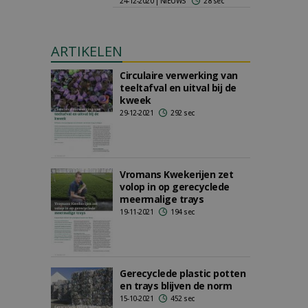
24-12-2020 | NIEUWS
28 sec
ARTIKELEN
Circulaire verwerking van
teeltafval en uitval bij de
kweek
29-12-2021
292 sec
Vromans Kwekerijen zet
volop in op gerecyclede
meermalige trays
19-11-2021
194 sec
Gerecyclede plastic potten
en trays blijven de norm
15-10-2021
452 sec