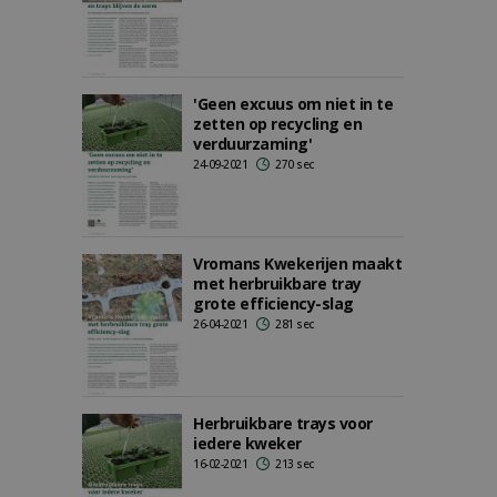
'Geen excuus om niet in te
zetten op recycling en
verduurzaming'
24-09-2021
270 sec
Vromans Kwekerijen maakt
met herbruikbare tray
grote efficiency-slag
26-04-2021
281 sec
Herbruikbare trays voor
iedere kweker
16-02-2021
213 sec