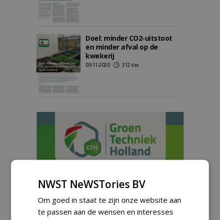
Doel: minder CO2-uitstoot
en minder afval op de
kwekerij
09-11-2020
312 sec
NWST NeWSTories BV
Om goed in staat te zijn onze website aan
te passen aan de wensen en interesses