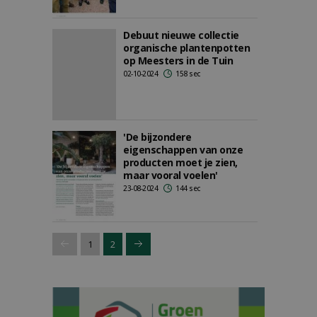
Debuut nieuwe collectie
organische plantenpotten
op Meesters in de Tuin
02-10-2024
158 sec
'De bijzondere
eigenschappen van onze
producten moet je zien,
maar vooral voelen'
23-08-2024
144 sec
1
2