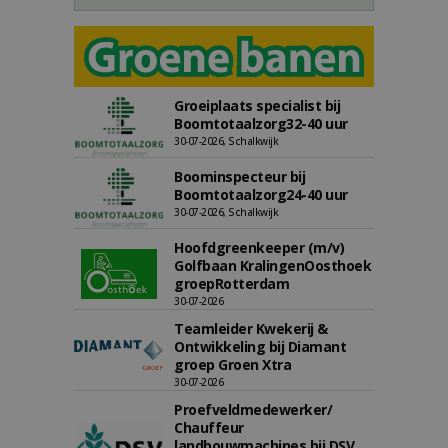
Groeiplaats specialist bij
Boomtotaalzorg32-40 uur
30-07-2026, Schalkwijk
Boominspecteur bij
Boomtotaalzorg24-40 uur
30-07-2026, Schalkwijk
Hoofdgreenkeeper (m/v)
Golfbaan KralingenOosthoek
groepRotterdam
30-07-2026
Teamleider Kwekerij &
Ontwikkeling bij Diamant
groep Groen Xtra
30-07-2026
Proefveldmedewerker/
Chauffeur
landbouwmachines bij DSV