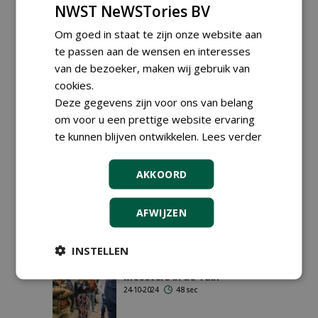
NWST NeWSTories BV
Om goed in staat te zijn onze website aan
Specialist in lichtgewicht
te passen aan de wensen en interesses
plantenbakken blaast tien
van de bezoeker, maken wij gebruik van
kaarsjes uit met nieuwe
cookies.
blikvangers
20-08-2025
171 sec
Deze gegevens zijn voor ons van belang
om voor u een prettige website ervaring
te kunnen blijven ontwikkelen.
Lees verder
Jeugdig hoveniersbedrijf
combineert organische
AKKOORD
vormen met lichtgewicht
design
04-04-2025
176 sec
AFWIJZEN
INSTELLEN
Groene innovaties en
truffelmayo: alles kan op
Meesters in de Tuin
24-10-2024
48 sec