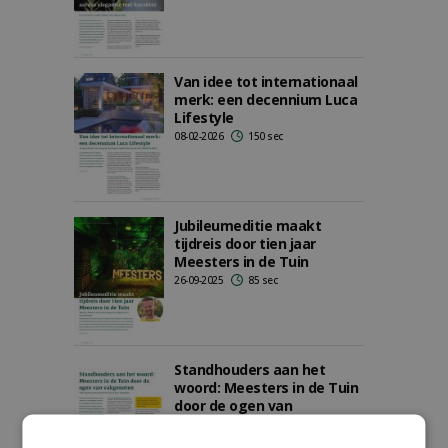
Van idee tot internationaal
merk: een decennium Luca
Lifestyle
08-02-2026
150 sec
Jubileumeditie maakt
tijdreis door tien jaar
Meesters in de Tuin
26-09-2025
85 sec
Standhouders aan het
woord: Meesters in de Tuin
door de ogen van
vakgenoten
25-09-2025
192 sec