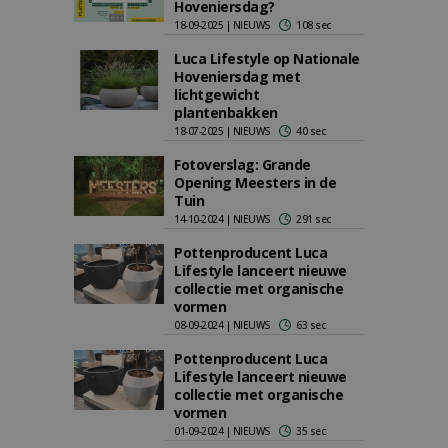
Hoveniersdag?
18-09-2025 | NIEUWS
108 sec
Luca Lifestyle op Nationale
Hoveniersdag met
lichtgewicht
plantenbakken
18-07-2025 | NIEUWS
40 sec
Fotoverslag: Grande
Opening Meesters in de
Tuin
14-10-2024 | NIEUWS
291 sec
Pottenproducent Luca
Lifestyle lanceert nieuwe
collectie met organische
vormen
08-09-2024 | NIEUWS
63 sec
Pottenproducent Luca
Lifestyle lanceert nieuwe
collectie met organische
vormen
01-09-2024 | NIEUWS
35 sec