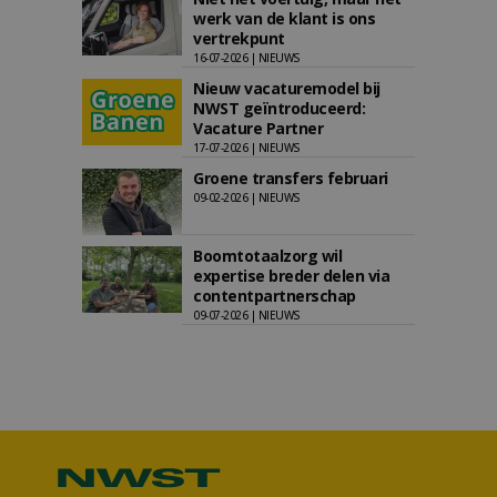
werk van de klant is ons
vertrekpunt
16-07-2026 | NIEUWS
Nieuw vacaturemodel bij
NWST geïntroduceerd:
Vacature Partner
17-07-2026 | NIEUWS
Groene transfers februari
09-02-2026 | NIEUWS
Boomtotaalzorg wil
expertise breder delen via
contentpartnerschap
09-07-2026 | NIEUWS