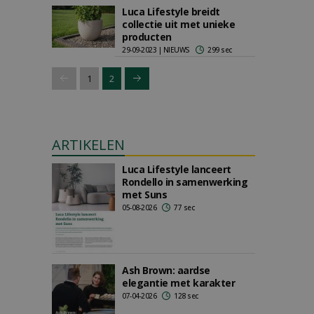
Luca Lifestyle breidt
collectie uit met unieke
producten
29-09-2023 | NIEUWS
299 sec
1
2
ARTIKELEN
Luca Lifestyle lanceert
Rondello in samenwerking
met Suns
05-08-2026
77 sec
Ash Brown: aardse
elegantie met karakter
07-04-2026
128 sec