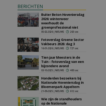
BERICHTEN
Buiter Beton Hoveniersdag
2026: winterweer
weerhoudt de
groenprofessional niet
05-02-2026 | NIEUWS
263 sec
Fotoverslag Groene Sector
Vakbeurs 2026: dag 3
16-01-2026 | NIEUWS
727 sec
Tien jaar Meesters in de
Tuin - fotoverslag van een
bijzondere avond
03-10-2025 | NIEUWS
400 sec
Honderden bezoekers bij
Nationale Hoveniersdag in
Bloemenpark Appeltern
21-09-2025 | NIEUWS
612 sec
Wie zijn de standhouders
op de Nationale