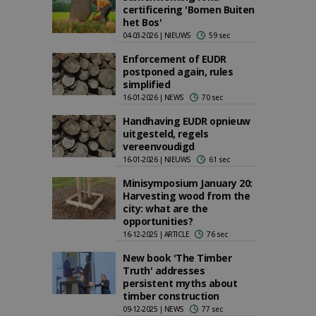
certificering 'Bomen Buiten
het Bos'
04-03-2026 | NIEUWS
59 sec
Enforcement of EUDR
postponed again, rules
simplified
16-01-2026 | NEWS
70 sec
Handhaving EUDR opnieuw
uitgesteld, regels
vereenvoudigd
16-01-2026 | NIEUWS
61 sec
Minisymposium January 20:
Harvesting wood from the
city: what are the
opportunities?
16-12-2025 | ARTICLE
76 sec
New book 'The Timber
Truth' addresses
persistent myths about
timber construction
09-12-2025 | NEWS
77 sec