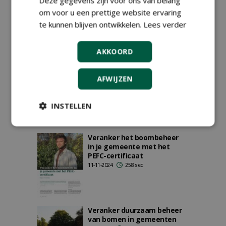
Deze gegevens zijn voor ons van belang
wereldprimeur met
duurzaam beheer
om voor u een prettige website ervaring
stadsbomen
te kunnen blijven ontwikkelen.
Lees verder
28-04-2025
134 sec
AKKOORD
Zwolle behaalt
wereldprimeur met
AFWIJZEN
duurzaam beheer
stadsbomen
18-03-2025
134 sec
INSTELLEN
Veranker het boombeheer
in je gemeente met het
PEFC-certificaat
11-11-2024
258 sec
Veranker duurzaam beheer
van bomen in gemeenten