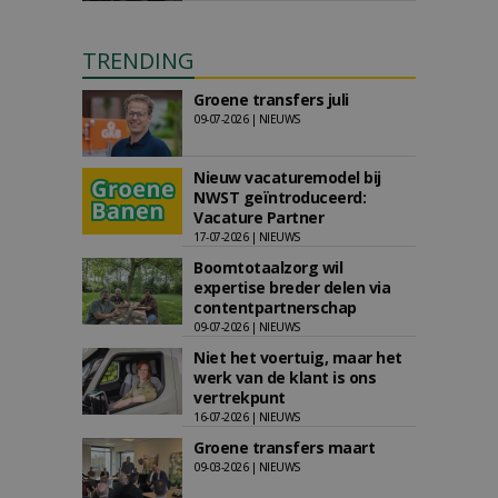
TRENDING
Groene transfers juli
09-07-2026 | NIEUWS
Nieuw vacaturemodel bij
NWST geïntroduceerd:
Vacature Partner
17-07-2026 | NIEUWS
Boomtotaalzorg wil
expertise breder delen via
contentpartnerschap
09-07-2026 | NIEUWS
Niet het voertuig, maar het
werk van de klant is ons
vertrekpunt
16-07-2026 | NIEUWS
Groene transfers maart
09-03-2026 | NIEUWS