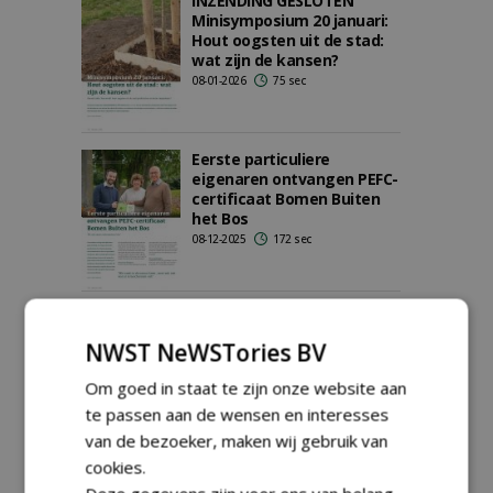
INZENDING GESLOTEN
Minisymposium 20 januari:
Hout oogsten uit de stad:
wat zijn de kansen?
08-01-2026
75 sec
Eerste particuliere
eigenaren ontvangen PEFC-
certificaat Bomen Buiten
het Bos
08-12-2025
172 sec
PEFC ziet interesse
toenemen binnen
NWST NeWSTories BV
gemeenten voor certificaat
bomen buiten het bos
Om goed in staat te zijn onze website aan
09-10-2025
126 sec
te passen aan de wensen en interesses
van de bezoeker, maken wij gebruik van
cookies.
Zwolle behaalt