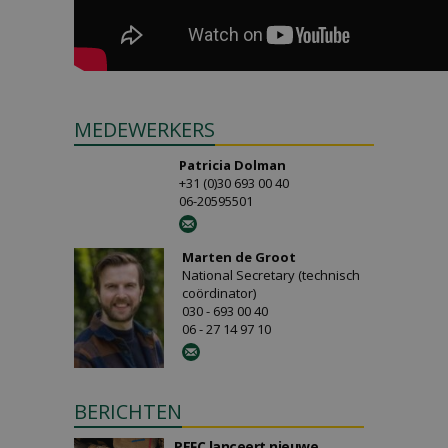
MEDEWERKERS
Patricia Dolman
+31 (0)30 693 00 40
06-20595501
Marten de Groot
National Secretary (technisch
coördinator)
030 - 693 00 40
06 - 27 14 97 10
BERICHTEN
PEFC lanceert nieuwe