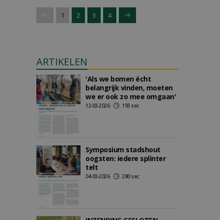
1
2
3
4
ARTIKELEN
'Als we bomen écht
belangrijk vinden, moeten
we er ook zo mee omgaan'
12-03-2026
193 sec
Symposium stadshout
oogsten: iedere splinter
telt
04-03-2026
280 sec