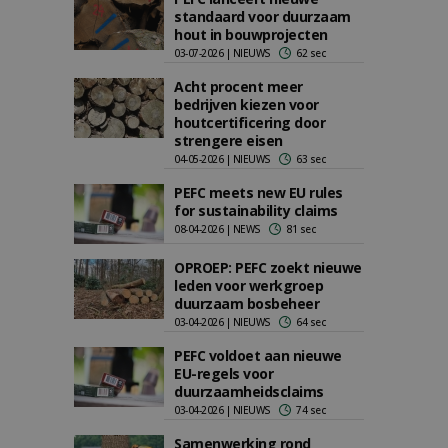
standaard voor duurzaam
hout in bouwprojecten
03-07-2026 | NIEUWS
62 sec
Acht procent meer
bedrijven kiezen voor
houtcertificering door
strengere eisen
04-05-2026 | NIEUWS
63 sec
PEFC meets new EU rules
for sustainability claims
08-04-2026 | NEWS
81 sec
OPROEP: PEFC zoekt nieuwe
leden voor werkgroep
duurzaam bosbeheer
03-04-2026 | NIEUWS
64 sec
PEFC voldoet aan nieuwe
EU-regels voor
duurzaamheidsclaims
03-04-2026 | NIEUWS
74 sec
Samenwerking rond