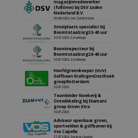
magazijnmedewerker
(fulltime) bij DSV zaden
Nederland B.V.
06-08-2026, Ven Zelderheide
Groeiplaats specialist bij
Boomtotaalzorg32-40 uur
30-07-2026, Schalkwijk
Boominspecteur bij
Boomtotaalzorg24-40 uur
30-07-2026, Schalkwijk
Hoofdgreenkeeper (m/v)
Golfbaan KralingenOosthoek
groepRotterdam
30-07-2026
Teamleider Kwekerij &
Ontwikkeling bij Diamant
groep Groen Xtra
30-07-2026
Adviseur openbaar groen,
sportvelden & golfbanen bij
Vos Capelle
27-07-2026, Sprang-Capelle