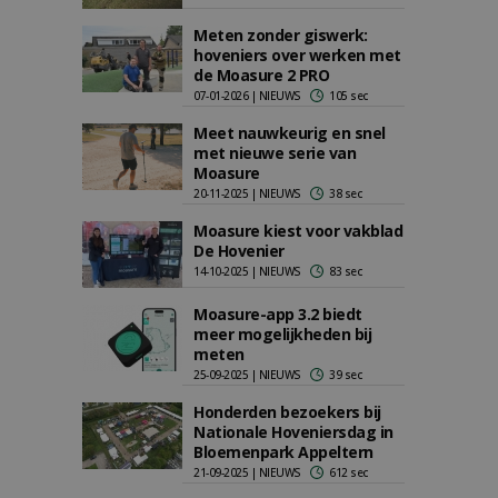
Meten zonder giswerk:
hoveniers over werken met
de Moasure 2 PRO
07-01-2026 | NIEUWS
105 sec
Meet nauwkeurig en snel
met nieuwe serie van
Moasure
20-11-2025 | NIEUWS
38 sec
Moasure kiest voor vakblad
De Hovenier
14-10-2025 | NIEUWS
83 sec
Moasure-app 3.2 biedt
meer mogelijkheden bij
meten
25-09-2025 | NIEUWS
39 sec
Honderden bezoekers bij
Nationale Hoveniersdag in
Bloemenpark Appeltern
21-09-2025 | NIEUWS
612 sec