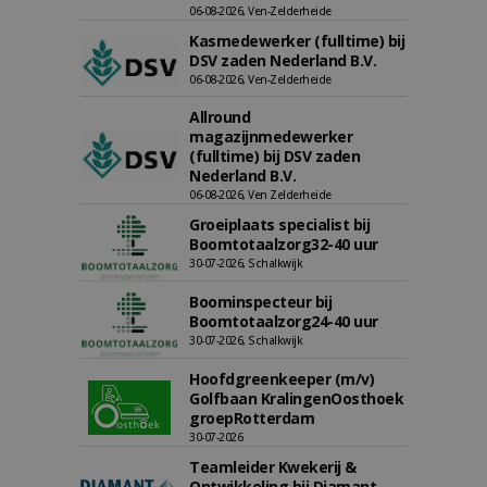
06-08-2026, Ven-Zelderheide
Kasmedewerker (fulltime) bij
DSV zaden Nederland B.V.
06-08-2026, Ven-Zelderheide
Allround
magazijnmedewerker
(fulltime) bij DSV zaden
Nederland B.V.
06-08-2026, Ven Zelderheide
Groeiplaats specialist bij
Boomtotaalzorg32-40 uur
30-07-2026, Schalkwijk
Boominspecteur bij
Boomtotaalzorg24-40 uur
30-07-2026, Schalkwijk
Hoofdgreenkeeper (m/v)
Golfbaan KralingenOosthoek
groepRotterdam
30-07-2026
Teamleider Kwekerij &
Ontwikkeling bij Diamant