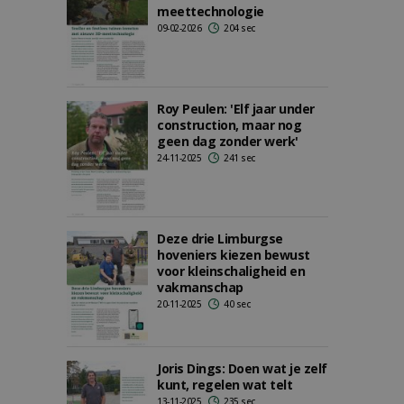
meettechnologie
09-02-2026
204 sec
Roy Peulen: 'Elf jaar under
construction, maar nog
geen dag zonder werk'
24-11-2025
241 sec
Deze drie Limburgse
hoveniers kiezen bewust
voor kleinschaligheid en
vakmanschap
20-11-2025
40 sec
Joris Dings: Doen wat je zelf
kunt, regelen wat telt
13-11-2025
235 sec