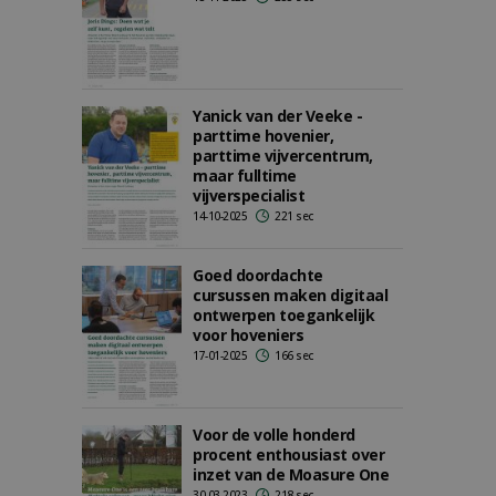
Yanick van der Veeke -
parttime hovenier,
parttime vijvercentrum,
maar fulltime
vijverspecialist
14-10-2025
221 sec
Goed doordachte
cursussen maken digitaal
ontwerpen toegankelijk
voor hoveniers
17-01-2025
166 sec
Voor de volle honderd
procent enthousiast over
inzet van de Moasure One
30-03-2023
218 sec