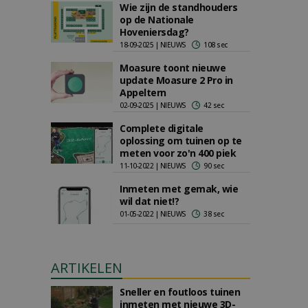
Wie zijn de standhouders
op de Nationale
Hoveniersdag?
18-09-2025 | NIEUWS
108 sec
Moasure toont nieuwe
update Moasure 2 Pro in
Appeltern
02-09-2025 | NIEUWS
42 sec
Complete digitale
oplossing om tuinen op te
meten voor zo'n 400 piek
11-10-2022 | NIEUWS
90 sec
Inmeten met gemak, wie
wil dat niet!?
01-05-2022 | NIEUWS
38 sec
ARTIKELEN
Sneller en foutloos tuinen
inmeten met nieuwe 3D-