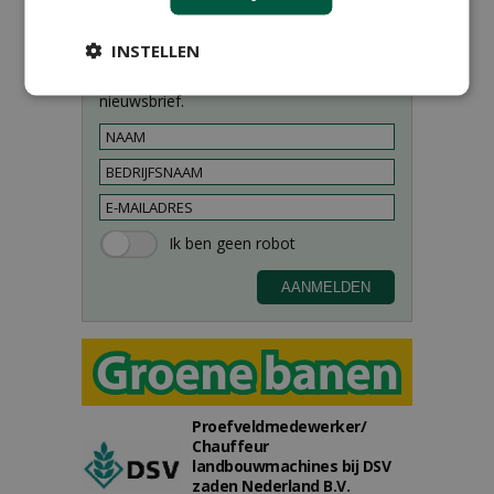
INSTELLEN
Meld je aan voor onze digitale
nieuwsbrief.
Proefveldmedewerker/
Chauffeur
landbouwmachines bij DSV
zaden Nederland B.V.