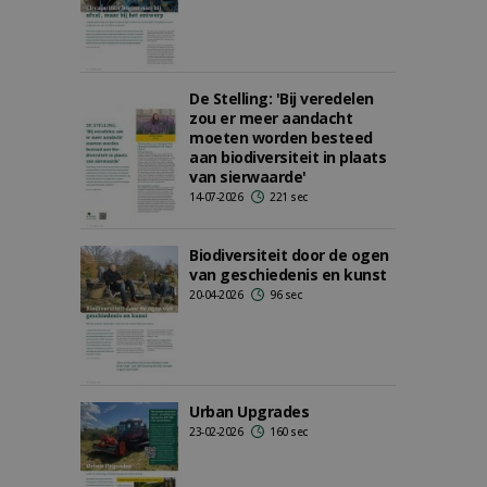
De Stelling: 'Bij veredelen
zou er meer aandacht
moeten worden besteed
aan biodiversiteit in plaats
van sierwaarde'
14-07-2026
221 sec
Biodiversiteit door de ogen
van geschiedenis en kunst
20-04-2026
96 sec
Urban Upgrades
23-02-2026
160 sec