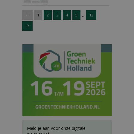
...
1
2
3
4
5
13
Meld je aan voor onze digitale