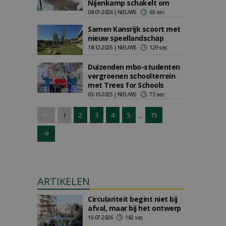
Nijenkamp schakelt om
08-01-2026 | NIEUWS
65 sec
Samen Kansrijk scoort met
nieuw speellandschap
18-12-2025 | NIEUWS
129 sec
Duizenden mbo-studenten
vergroenen schoolterrein
met Trees for Schools
03-10-2025 | NIEUWS
73 sec
...
1
2
3
4
5
15
ARTIKELEN
Circulariteit begint niet bij
afval, maar bij het ontwerp
15-07-2026
182 sec