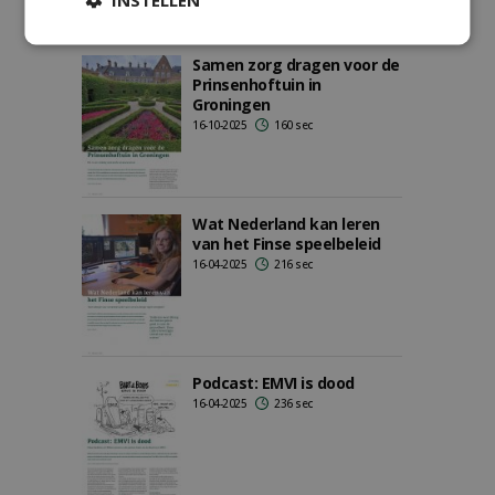
Samen zorg dragen voor de
Prinsenhoftuin in
Groningen
16-10-2025
160 sec
Wat Nederland kan leren
van het Finse speelbeleid
16-04-2025
216 sec
Podcast: EMVI is dood
16-04-2025
236 sec