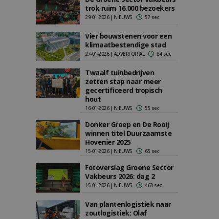
trok ruim 16.000 bezoekers
29-01-2026 | NIEUWS
57 sec
Vier bouwstenen voor een
klimaatbestendige stad
27-01-2026 | ADVERTORIAL
84 sec
Twaalf tuinbedrijven
zetten stap naar meer
gecertificeerd tropisch
hout
16-01-2026 | NIEUWS
55 sec
Donker Groep en De Rooij
winnen titel Duurzaamste
Hovenier 2025
15-01-2026 | NIEUWS
65 sec
Fotoverslag Groene Sector
Vakbeurs 2026: dag 2
15-01-2026 | NIEUWS
463 sec
Van plantenlogistiek naar
zoutlogistiek: Olaf