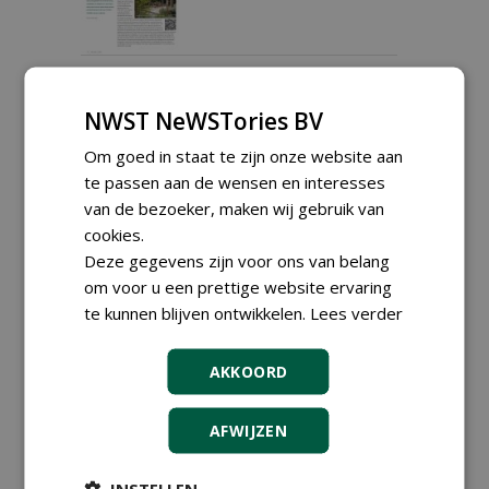
Klimaatadaptatie vraagt
om een integrale aanpak
NWST NeWSTories BV
09-02-2026
157 sec
Om goed in staat te zijn onze website aan
te passen aan de wensen en interesses
van de bezoeker, maken wij gebruik van
cookies.
Projectenparade: behoud
als uitgangspunt voor
Deze gegevens zijn voor ons van belang
toekomstbestendige
om voor u een prettige website ervaring
bomen
te kunnen blijven ontwikkelen.
Lees verder
15-12-2025
129 sec
AKKOORD
Schakel in het grote geheel
12-12-2025
287 sec
AFWIJZEN
INSTELLEN