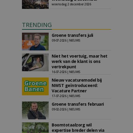
woensdag 2 december 2026
TRENDING
Groene transfers juli
09-07-2026 | NIEUWS
Niet het voertuig, maar het
werk van de klant is ons
vertrekpunt
16-07-2026 | NIEUWS
Nieuw vacaturemodel bij
NWST geïntroduceerd:
Vacature Partner
17-07-2026 | NIEUWS
Groene transfers februari
09-02-2026 | NIEUWS
Boomtotaalzorg wil
expertise breder delen via