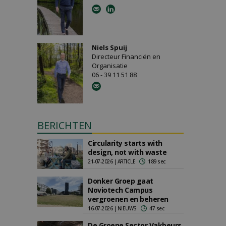
Niels Spuij
Directeur Financiën en
Organisatie
06 - 39 11 51 88
BERICHTEN
Circularity starts with
design, not with waste
21-07-2026 | ARTICLE
189 sec
Donker Groep gaat
Noviotech Campus
vergroenen en beheren
16-07-2026 | NIEUWS
47 sec
De Groene Sector Vakbeurs