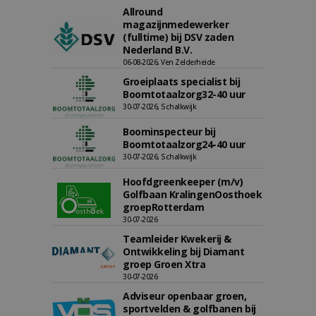
Allround
magazijnmedewerker
(fulltime) bij DSV zaden
Nederland B.V.
06-08-2026, Ven Zelderheide
Groeiplaats specialist bij
Boomtotaalzorg32-40 uur
30-07-2026, Schalkwijk
Boominspecteur bij
Boomtotaalzorg24-40 uur
30-07-2026, Schalkwijk
Hoofdgreenkeeper (m/v)
Golfbaan KralingenOosthoek
groepRotterdam
30-07-2026
Teamleider Kwekerij &
Ontwikkeling bij Diamant
groep Groen Xtra
30-07-2026
Adviseur openbaar groen,
sportvelden & golfbanen bij