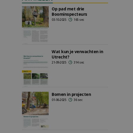
Op pad met drie
Boominspecteurs
03-10-2025
165 sec
Wat kun je verwachten in
Utrecht?
21-09-2025
314 sec
Bomen in projecten
01-06-2025
36 sec