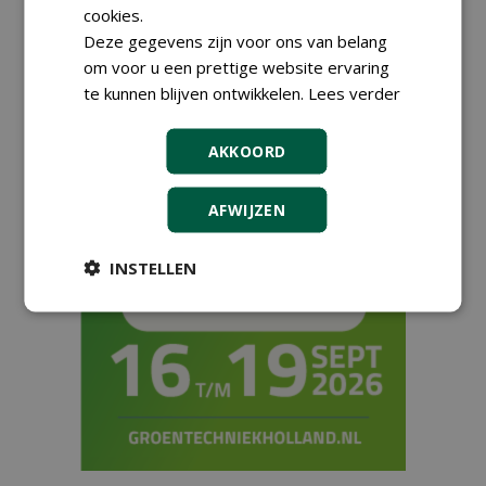
cookies.
verenigd
Deze gegevens zijn voor ons van belang
13-03-2024
163 sec
om voor u een prettige website ervaring
te kunnen blijven ontwikkelen.
Lees verder
1
2
3
4
AKKOORD
AFWIJZEN
INSTELLEN