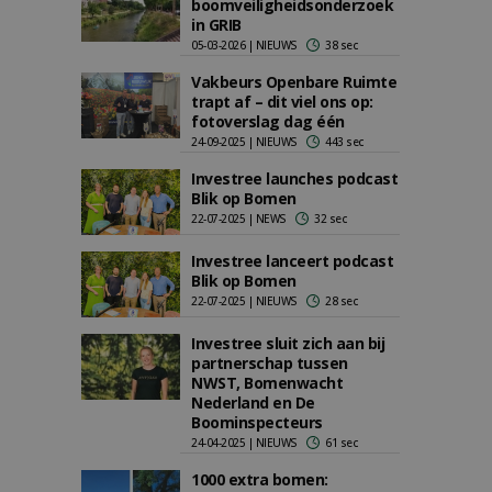
boomveiligheidsonderzoek
in GRIB
05-03-2026 | NIEUWS
38 sec
Vakbeurs Openbare Ruimte
trapt af – dit viel ons op:
fotoverslag dag één
24-09-2025 | NIEUWS
443 sec
Investree launches podcast
Blik op Bomen
22-07-2025 | NEWS
32 sec
Investree lanceert podcast
Blik op Bomen
22-07-2025 | NIEUWS
28 sec
Investree sluit zich aan bij
partnerschap tussen
NWST, Bomenwacht
Nederland en De
Boominspecteurs
24-04-2025 | NIEUWS
61 sec
1000 extra bomen: