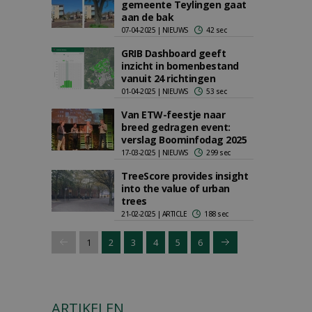
gemeente Teylingen gaat
aan de bak
07-04-2025 | NIEUWS
42 sec
GRIB Dashboard geeft
inzicht in bomenbestand
vanuit 24 richtingen
01-04-2025 | NIEUWS
53 sec
Van ETW-feestje naar
breed gedragen event:
verslag Boominfodag 2025
17-03-2025 | NIEUWS
299 sec
TreeScore provides insight
into the value of urban
trees
21-02-2025 | ARTICLE
188 sec
1
2
3
4
5
6
ARTIKELEN