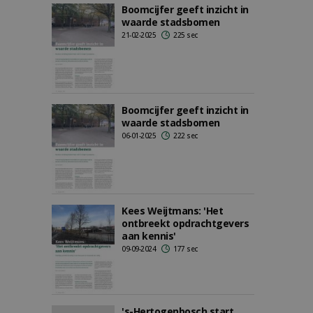
Boomcijfer geeft inzicht in
waarde stadsbomen
21-02-2025
225 sec
Boomcijfer geeft inzicht in
waarde stadsbomen
06-01-2025
222 sec
Kees Weijtmans: 'Het
ontbreekt opdrachtgevers
aan kennis'
09-09-2024
177 sec
's-Hertogenbosch start