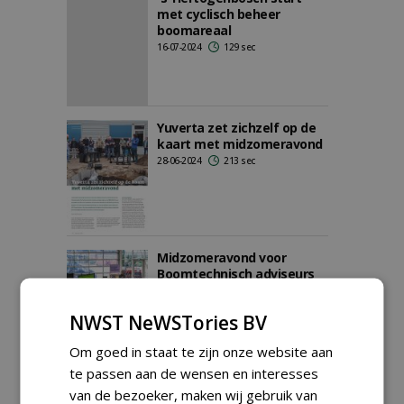
met cyclisch beheer
boomareaal
16-07-2024
129 sec
Yuverta zet zichzelf op de
kaart met midzomeravond
28-06-2024
213 sec
Midzomeravond voor
Boomtechnisch adviseurs
07-05-2024
211 sec
NWST NeWSTories BV
Om goed in staat te zijn onze website aan
te passen aan de wensen en interesses
Bomenwacht Nederland, De
van de bezoeker, maken wij gebruik van
Boominspecteurs en GRIB