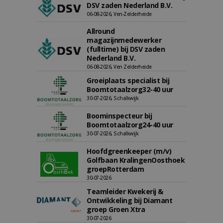
DSV zaden Nederland B.V.
06-08-2026, Ven-Zelderheide
Allround
magazijnmedewerker
(fulltime) bij DSV zaden
Nederland B.V.
06-08-2026, Ven Zelderheide
Groeiplaats specialist bij
Boomtotaalzorg32-40 uur
30-07-2026, Schalkwijk
Boominspecteur bij
Boomtotaalzorg24-40 uur
30-07-2026, Schalkwijk
Hoofdgreenkeeper (m/v)
Golfbaan KralingenOosthoek
groepRotterdam
30-07-2026
Teamleider Kwekerij &
Ontwikkeling bij Diamant
groep Groen Xtra
30-07-2026