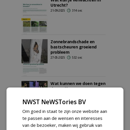
Utrecht?
21-09-2025
314 sec
Zonnebrandschade en
bastscheuren groeiend
probleem
27-05-2025
532 sec
Wat kunnen we doen tegen
de gevólgen van
klimaatverandering?
09-04-2025
95 sec
NWST NeWSTories BV
Om goed in staat te zijn onze website aan
te passen aan de wensen en interesses
van de bezoeker, maken wij gebruik van
Zwevende fundering boven