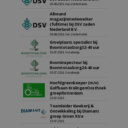
06-08-2026, Ven-Zelderheide
Allround
magazijnmedewerker
(fulltime) bij DSV zaden
Nederland B.V.
06-08-2026, Ven Zelderheide
Groeiplaats specialist bij
Boomtotaalzorg32-40 uur
30-07-2026, Schalkwijk
Boominspecteur bij
Boomtotaalzorg24-40 uur
30-07-2026, Schalkwijk
Hoofdgreenkeeper (m/v)
Golfbaan KralingenOosthoek
groepRotterdam
30-07-2026
Teamleider Kwekerij &
Ontwikkeling bij Diamant
groep Groen Xtra
30-07-2026