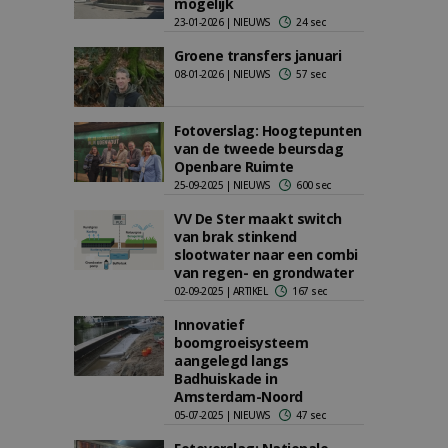
mogelijk
23-01-2026 | NIEUWS
24 sec
Groene transfers januari
08-01-2026 | NIEUWS
57 sec
Fotoverslag: Hoogtepunten
van de tweede beursdag
Openbare Ruimte
25-09-2025 | NIEUWS
600 sec
VV De Ster maakt switch
van brak stinkend
slootwater naar een combi
van regen- en grondwater
02-09-2025 | ARTIKEL
167 sec
Innovatief
boomgroeisysteem
aangelegd langs
Badhuiskade in
Amsterdam-Noord
05-07-2025 | NIEUWS
47 sec