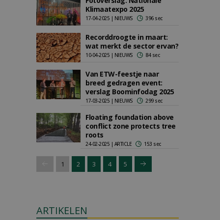
Fotoverslag: Nationale
Klimaatexpo 2025
17-04-2025 | NIEUWS
396 sec
Recorddroogte in maart:
wat merkt de sector ervan?
10-04-2025 | NIEUWS
84 sec
Van ETW-feestje naar
breed gedragen event:
verslag Boominfodag 2025
17-03-2025 | NIEUWS
299 sec
Floating foundation above
conflict zone protects tree
roots
24-02-2025 | ARTICLE
153 sec
1
2
3
4
5
ARTIKELEN