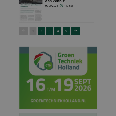
aan kennis'
09-09-2024
177 sec
1
2
3
4
5