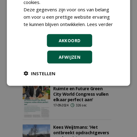
conflictzone beschermt
cookies.
boomwortels
Deze gegevens zijn voor ons van belang
24-02-2025
176 sec
om voor u een prettige website ervaring
te kunnen blijven ontwikkelen.
Lees verder
Te veel water
AKKOORD
06-11-2024
86 sec
AFWIJZEN
INSTELLEN
'Vakbeurs Openbare
Ruimte en Future Green
City World Congress vullen
elkaar perfect aan'
17-09-2024
326 sec
Kees Weijtmans: 'Het
ontbreekt opdrachtgevers