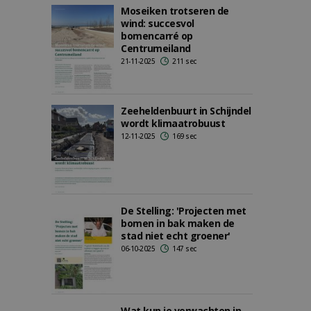
Moseiken trotseren de
wind: succesvol
bomencarré op
Centrumeiland
21-11-2025
211 sec
Zeeheldenbuurt in Schijndel
wordt klimaatrobuust
12-11-2025
169 sec
De Stelling: 'Projecten met
bomen in bak maken de
stad niet echt groener'
06-10-2025
147 sec
Wat kun je verwachten in