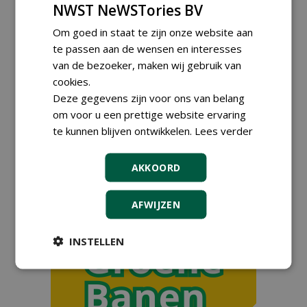
NWST NeWSTories BV
Boomtotaalzorg24-40 uur
30-07-2026, Schalkwijk
Om goed in staat te zijn onze website aan
Hoofdgreenkeeper (m/v)
te passen aan de wensen en interesses
Golfbaan KralingenOosthoek
van de bezoeker, maken wij gebruik van
groepRotterdam
cookies.
30-07-2026
Deze gegevens zijn voor ons van belang
Teamleider Kwekerij &
Ontwikkeling bij Diamant
om voor u een prettige website ervaring
groep Groen Xtra
te kunnen blijven ontwikkelen.
Lees verder
30-07-2026
Adviseur openbaar groen,
AKKOORD
sportvelden & golfbanen bij
Vos Capelle
27-07-2026, Sprang-Capelle
AFWIJZEN
meer Groene Banen
INSTELLEN