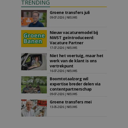
TRENDING
Groene transfers juli
09-07-2026 | NIEUWS
Nieuw vacaturemodel bij
NWST geïntroduceerd:
Vacature Partner
17-07-2026 | NIEUWS
Niet het voertuig, maar het
werk van de klant is ons
vertrekpunt
16-07-2026 | NIEUWS
Boomtotaalzorg wil
expertise breder delen via
contentpartnerschap
09-07-2026 | NIEUWS
Groene transfers mei
13-05-2026 | NIEUWS