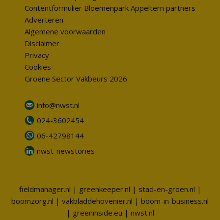
Contentformulier Bloemenpark Appeltern partners
Adverteren
Algemene voorwaarden
Disclaimer
Privacy
Cookies
Groene Sector Vakbeurs 2026
info@nwst.nl
024-3602454
06-42798144
nwst-newstories
fieldmanager.nl
|
greenkeeper.nl
|
stad-en-groen.nl
|
boomzorg.nl
|
vakbladdehovenier.nl
|
boom-in-business.nl
|
greeninside.eu
|
nwst.nl