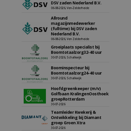
DSV zaden Nederland B.V.
06-08-2026, Ven-Zelderheide
Allround
magazijnmedewerker
(fulltime) bij DSV zaden
Nederland B.V.
06-08-2026, Ven Zelderheide
Groeiplaats specialist bij
Boomtotaalzorg32-40 uur
30-07-2026, Schalkwijk
Boominspecteur bij
Boomtotaalzorg24-40 uur
30-07-2026, Schalkwijk
Hoofdgreenkeeper (m/v)
Golfbaan KralingenOosthoek
groepRotterdam
30-07-2026
Teamleider Kwekerij &
Ontwikkeling bij Diamant
groep Groen Xtra
30-07-2026