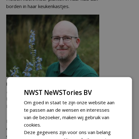
borden in haar keukenkastjes.
Frank van de Ven
NWST NeWSTories BV
Redacteur De Hovenier
E:
frank@nwst.nl
Om goed in staat te zijn onze website aan
M: 06 53 28 61 77
te passen aan de wensen en interesses
van de bezoeker, maken wij gebruik van
Frank studeerde in 2007 af als journalist in
cookies.
de richting tijdschrift. Na een aantal
Deze gegevens zijn voor ons van belang
omzwervingen - en een flirt met marketing