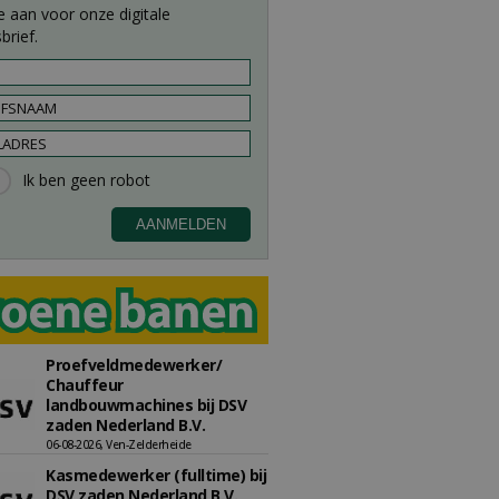
e aan voor onze digitale
brief.
Proefveldmedewerker/
Chauffeur
landbouwmachines bij DSV
zaden Nederland B.V.
06-08-2026, Ven-Zelderheide
Kasmedewerker (fulltime) bij
DSV zaden Nederland B.V.