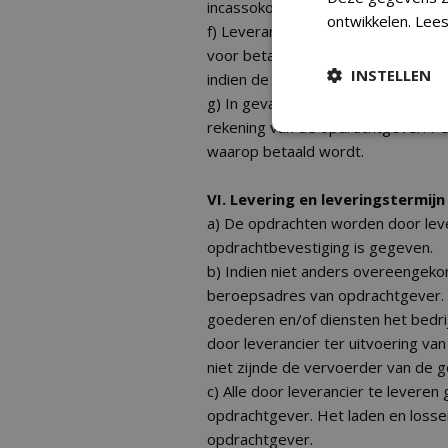
incassokosten en worden vervolgen
ontwikkelen.
Lees
f) Leverancier is te allen tijde ge
voor betaling van haar factuur te 
INSTELLEN
indien de betalingszekerheid niet 
g) In geval van te late betaling ko
rekening van de opdrachtgever. Pe
waarop betaald wordt.
VI. Levering en leveringstermijn
a) De opdrachten worden door lever
opdrachtbevestiging is gegeven.
b) Indien niet anders overeengekom
beroepsadres van opdrachtgever. A
goederen en/of diensten het bedrij
door leverancier ter uitvoering v
niet zijnde de vervoerder van de 
c) Alle door leverancier te leveren
opdrachtgever. Het laden en losse
opdrachtgever.