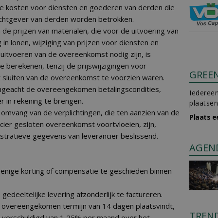
n de kosten voor diensten en goederen van derden die
chtgever van derden worden betrokken.
an de prijzen van materialen, die voor de uitvoering van
 in lonen, wijziging van prijzen voor diensten en
uitvoeren van de overeenkomst nodig zijn, is
e berekenen, tenzij de prijswijzigingen voor
GREE
 sluiten van de overeenkomst te voorzien waren.
ongeacht de overeengekomen betalingscondities,
Iedereen
 in rekening te brengen.
plaatsen
e omvang van de verplichtingen, die ten aanzien van de
Plaats e
cier gesloten overeenkomst voortvloeien, zijn,
tratieve gegevens van leverancier beslissend.
AGEN
n enige korting of compensatie te geschieden binnen
gedeeltelijke levering afzonderlijk te factureren.
de overeengekomen termijn van 14 dagen plaatsvindt,
TREN
e verschuldigd van 1,25% per maand over het