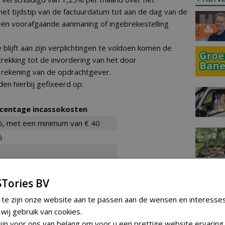
et tijdstip van de factuurdatum tot aan de dag van de
geen voorafgaande aanmaning of ingebrekestelling
blijft aan zijn verplichtingen te voldoen komen de
rekking tot de invordering van het door
 rekening van de opdrachtgever.
en hierbij gefixeerd op:
centage incassokosten
, met een minimum van € 40
%
%, met een maximum van € 6.775
Tories BV
 te zijn onze website aan te passen aan de wensen en interesse
ij gebruik van cookies.
 voldoening van de verschuldigde rente en
jn voor ons van belang om voor u een prettige website ervaring 