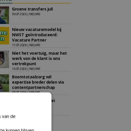
Groene transfers juli
09-07-2026 | NIEUWS
Nieuw vacaturemodel bij
NWST geïntroduceerd:
Vacature Partner
17-07-2026 | NIEUWS
Niet het voertuig, maar het
werk van de klant is ons
vertrekpunt
16-07-2026 | NIEUWS
Boomtotaalzorg wil
expertise breder delen via
contentpartnerschap
09-07-2026 | NIEUWS
Groene transfers mei
13-05-2026 | NIEUWS
s van de
te kunnen blijven