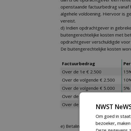
openstaande factuurbedrag vanaf h
algehele voldoening. Hiervoor is 
vereist.
d) Indien opdrachtgever in gebreke 
buitengerechtelijke kosten met bet
opdrachtgever verschuldigde voor
De buitengerechtelijke kosten word
Factuurbedrag
Per
Over de 1e € 2.500
15%
Over de volgende € 2.500
10
Over de volgende € 5.000
5%
Over de volgende € 190.000
1%
Over de rest van het bedrag
0,5
NWST NeWS
Om goed in staat
bezoeker, maken w
e) Betalingen strekken primair tot
Deze gegevens zi