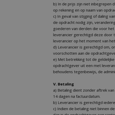
b) In de prijs zijn niet inbegrepe
op rekening en op naam van opdra
c) In geval van stijging of daling v
de opdracht nodig zijn, verandering
goederen van derden die voor het 
leverancier gerechtigd deze door t
leverancier op het moment van het
d) Leverancier is gerechtigd om, 
voorschotten aan de opdrachtgever
e) Met betrekking tot de geldelijk
opdrachtgever uit een met leveran
behoudens tegenbewijs, de adminis
V. Betaling
a) Betaling dient zonder aftrek va
14 dagen na factuurdatum.
b) Leverancier is gerechtigd iedere 
c) Indien de betaling niet binnen 
dan is de opdrachtgever een rent