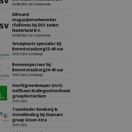
06-08-2026, Ven-Zelderheide
Allround
magazijnmedewerker
(fulltime) bij DSV zaden
Nederland B.V.
06-08-2026, Ven Zelderheide
Groeiplaats specialist bij
Boomtotaalzorg32-40 uur
30-07-2026, Schalkwijk
Boominspecteur bij
Boomtotaalzorg24-40 uur
30-07-2026, Schalkwijk
Hoofdgreenkeeper (m/v)
Golfbaan KralingenOosthoek
groepRotterdam
30-07-2026
Teamleider Kwekerij &
Ontwikkeling bij Diamant
groep Groen Xtra
30-07-2026