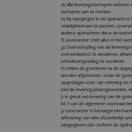
d) Alle leveringstermijnen hebben ee
termijnen aan te merken.
e) Bij wijzigingen in de opdracht is
redelijkheid aan te passen. Levera
andere opdrachten die in de betre
f) Leverancier stelt alles in het 
g) Overschrijding van de levering
overeenkomst te annuleren, afnam
schadevergoeding te vorderen.
h) Indien de goederen na de opgeg
worden afgenomen, staan de goede
opgeslagen voor zijn rekening en ris
had de levering plaatsgevonden, o
i) In geval van levering van de goe
lid 5 van de algemene voorwaarden
j) Leverancier is bevoegd een han
aflevering van elke afzonderlijk 
aangegeven dat conform de opdrac