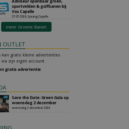
Adviseur openbaar groen,
sportvelden & golfbanen bij
Vos Capelle
27-07-2026, Sprang-Capelle
meer Groene Banen
N OUTLET
 kan gratis kleine advertenties
 via zijn eigen account.
en gratis advertentie
DA
Save the Date: Green Gala op
woensdag 2 december
woensdag 2 december 2026
DING