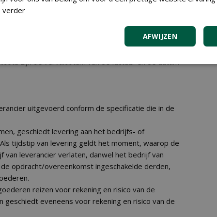
s in mindering gebracht op de openstaande facturen.
 verder
rechtigd om voor de aflevering voldoende zekerheid
verlangen en de afwerking van de opdracht te staken,
AFWIJZEN
kan worden verkregen.
mt een voor leverancier nadelig koersverschil voor
ildata zijn de vervaldatum van de factuur en de datum
ancier uitgevoerd conform de specificatie die in de
en, geschiedt levering aan het bedrijfs- of
ls tijdstip van levering geldt het moment, waarop de
f van leverancier verlaten, danwel het bedrijf van
an de opdracht/overeenkomst ingeschakelde derden,
goederen.
 goederen reizen voor rekening en risico van de
n geschiedt eveneens voor rekening en risico van de