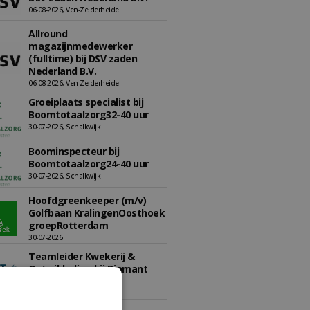
06-08-2026, Ven-Zelderheide
Allround
magazijnmedewerker
(fulltime) bij DSV zaden
Nederland B.V.
06-08-2026, Ven Zelderheide
Groeiplaats specialist bij
Boomtotaalzorg32-40 uur
30-07-2026, Schalkwijk
Boominspecteur bij
Boomtotaalzorg24-40 uur
30-07-2026, Schalkwijk
Hoofdgreenkeeper (m/v)
Golfbaan KralingenOosthoek
groepRotterdam
30-07-2026
Teamleider Kwekerij &
Ontwikkeling bij Diamant
groep Groen Xtra
30-07-2026