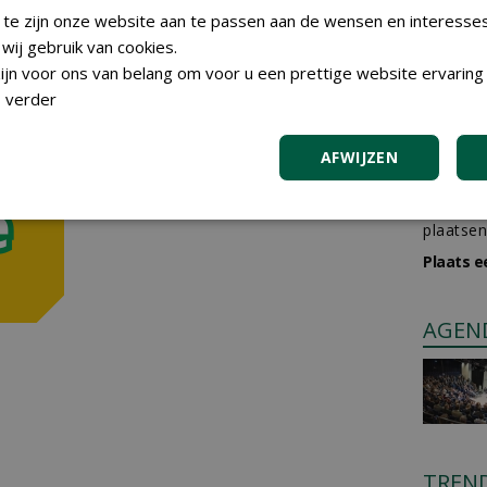
 te zijn onze website aan te passen aan de wensen en interesse
ij gebruik van cookies.
jn voor ons van belang om voor u een prettige website ervaring 
 verder
AFWIJZEN
GREE
Iedereen
plaatsen
Plaats e
AGEN
TREN