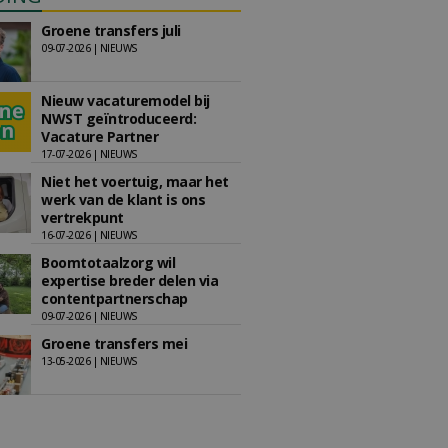
Groene transfers juli
09-07-2026 | NIEUWS
Nieuw vacaturemodel bij
NWST geïntroduceerd:
Vacature Partner
17-07-2026 | NIEUWS
Niet het voertuig, maar het
werk van de klant is ons
vertrekpunt
16-07-2026 | NIEUWS
Boomtotaalzorg wil
expertise breder delen via
contentpartnerschap
09-07-2026 | NIEUWS
Groene transfers mei
13-05-2026 | NIEUWS