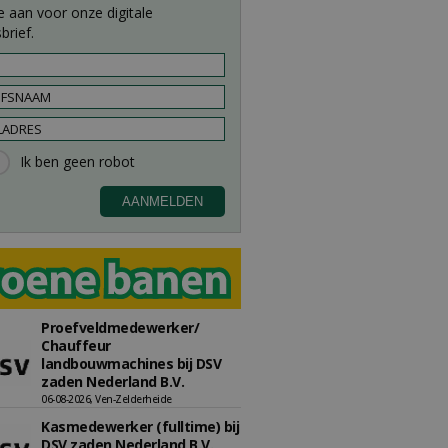
e aan voor onze digitale
brief.
Proefveldmedewerker/
Chauffeur
landbouwmachines bij DSV
zaden Nederland B.V.
06-08-2026, Ven-Zelderheide
Kasmedewerker (fulltime) bij
DSV zaden Nederland B.V.