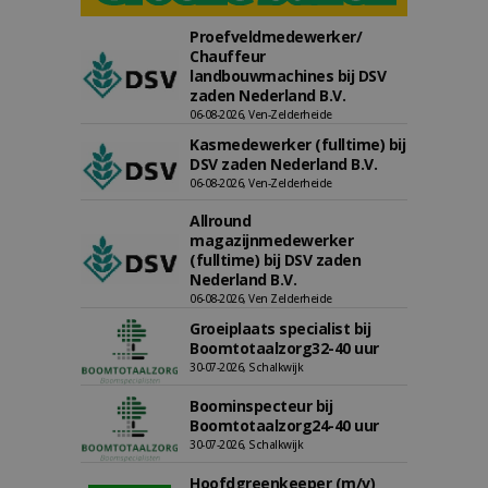
Proefveldmedewerker/
Chauffeur
landbouwmachines bij DSV
zaden Nederland B.V.
06-08-2026, Ven-Zelderheide
Kasmedewerker (fulltime) bij
DSV zaden Nederland B.V.
06-08-2026, Ven-Zelderheide
Allround
magazijnmedewerker
(fulltime) bij DSV zaden
Nederland B.V.
06-08-2026, Ven Zelderheide
Groeiplaats specialist bij
Boomtotaalzorg32-40 uur
30-07-2026, Schalkwijk
Boominspecteur bij
Boomtotaalzorg24-40 uur
30-07-2026, Schalkwijk
Hoofdgreenkeeper (m/v)