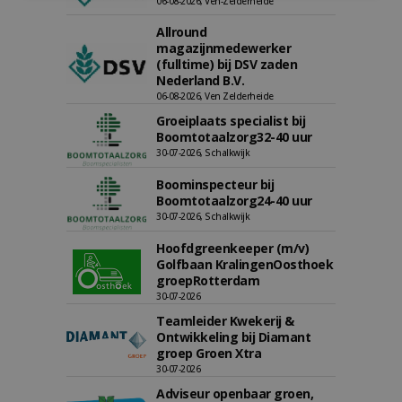
06-08-2026, Ven-Zelderheide
Allround
magazijnmedewerker
(fulltime) bij DSV zaden
Nederland B.V.
06-08-2026, Ven Zelderheide
Groeiplaats specialist bij
Boomtotaalzorg32-40 uur
30-07-2026, Schalkwijk
Boominspecteur bij
Boomtotaalzorg24-40 uur
30-07-2026, Schalkwijk
Hoofdgreenkeeper (m/v)
Golfbaan KralingenOosthoek
groepRotterdam
30-07-2026
Teamleider Kwekerij &
Ontwikkeling bij Diamant
groep Groen Xtra
30-07-2026
Adviseur openbaar groen,