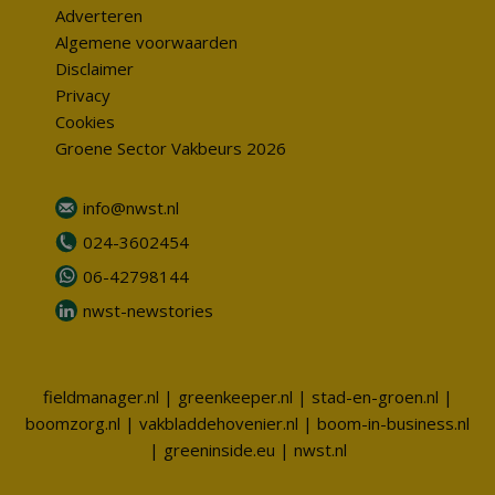
Adverteren
Algemene voorwaarden
Disclaimer
Privacy
Cookies
Groene Sector Vakbeurs 2026
info@nwst.nl
024-3602454
06-42798144
nwst-newstories
fieldmanager.nl
|
greenkeeper.nl
|
stad-en-groen.nl
|
boomzorg.nl
|
vakbladdehovenier.nl
|
boom-in-business.nl
|
greeninside.eu
|
nwst.nl