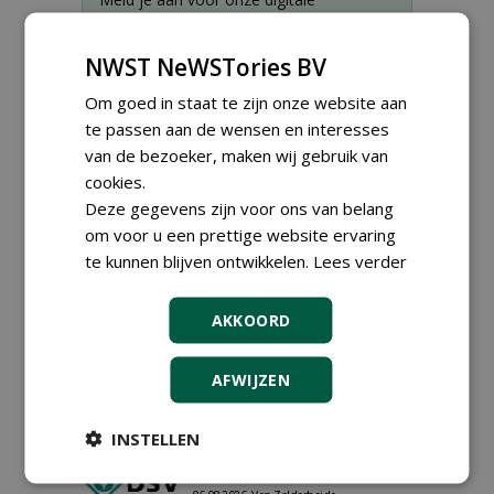
nieuwsbrief.
NWST NeWSTories BV
Om goed in staat te zijn onze website aan
te passen aan de wensen en interesses
van de bezoeker, maken wij gebruik van
cookies.
Deze gegevens zijn voor ons van belang
om voor u een prettige website ervaring
te kunnen blijven ontwikkelen.
Lees verder
AKKOORD
Proefveldmedewerker/
Chauffeur
AFWIJZEN
landbouwmachines bij DSV
zaden Nederland B.V.
06-08-2026, Ven-Zelderheide
INSTELLEN
Kasmedewerker (fulltime) bij
DSV zaden Nederland B.V.