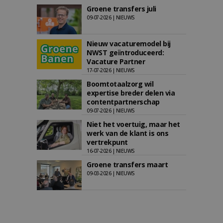
Groene transfers juli
09-07-2026 | NIEUWS
Nieuw vacaturemodel bij
NWST geïntroduceerd:
Vacature Partner
17-07-2026 | NIEUWS
Boomtotaalzorg wil
expertise breder delen via
contentpartnerschap
09-07-2026 | NIEUWS
Niet het voertuig, maar het
werk van de klant is ons
vertrekpunt
16-07-2026 | NIEUWS
Groene transfers maart
09-03-2026 | NIEUWS