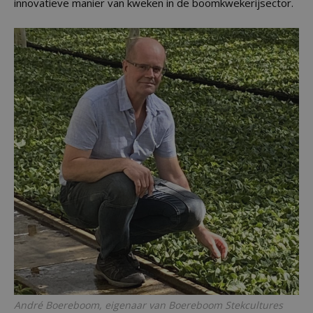
innovatieve manier van kweken in de boomkwekerijsector.
André Boereboom, eigenaar van Boereboom Stekcultures