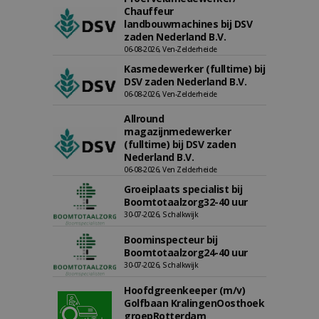
Chauffeur
landbouwmachines bij DSV
zaden Nederland B.V.
06-08-2026, Ven-Zelderheide
Kasmedewerker (fulltime) bij
DSV zaden Nederland B.V.
06-08-2026, Ven-Zelderheide
Allround
magazijnmedewerker
(fulltime) bij DSV zaden
Nederland B.V.
06-08-2026, Ven Zelderheide
Groeiplaats specialist bij
Boomtotaalzorg32-40 uur
30-07-2026, Schalkwijk
Boominspecteur bij
Boomtotaalzorg24-40 uur
30-07-2026, Schalkwijk
Hoofdgreenkeeper (m/v)
Golfbaan KralingenOosthoek
groepRotterdam