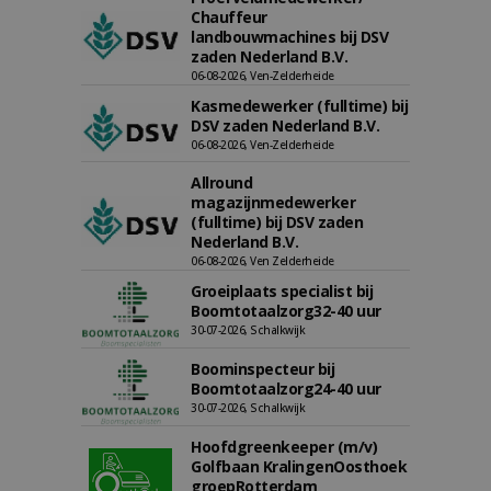
Chauffeur
landbouwmachines bij DSV
zaden Nederland B.V.
06-08-2026, Ven-Zelderheide
Kasmedewerker (fulltime) bij
DSV zaden Nederland B.V.
06-08-2026, Ven-Zelderheide
Allround
magazijnmedewerker
(fulltime) bij DSV zaden
Nederland B.V.
06-08-2026, Ven Zelderheide
Groeiplaats specialist bij
Boomtotaalzorg32-40 uur
30-07-2026, Schalkwijk
Boominspecteur bij
Boomtotaalzorg24-40 uur
30-07-2026, Schalkwijk
Hoofdgreenkeeper (m/v)
Golfbaan KralingenOosthoek
groepRotterdam