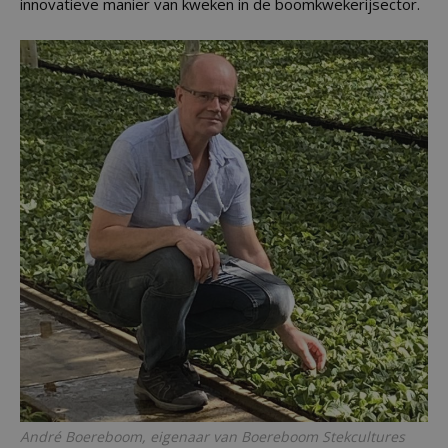
innovatieve manier van kweken in de boomkwekerijsector.
André Boereboom, eigenaar van Boereboom Stekcultures