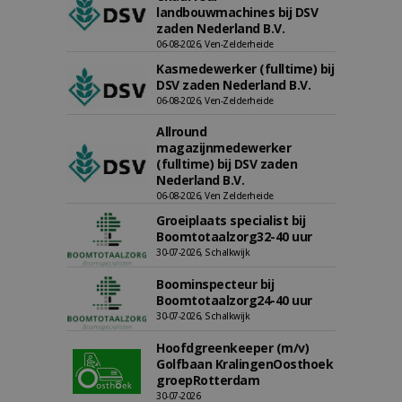
landbouwmachines bij DSV
zaden Nederland B.V.
06-08-2026, Ven-Zelderheide
Kasmedewerker (fulltime) bij
DSV zaden Nederland B.V.
06-08-2026, Ven-Zelderheide
Allround
magazijnmedewerker
(fulltime) bij DSV zaden
Nederland B.V.
06-08-2026, Ven Zelderheide
Groeiplaats specialist bij
Boomtotaalzorg32-40 uur
30-07-2026, Schalkwijk
Boominspecteur bij
Boomtotaalzorg24-40 uur
30-07-2026, Schalkwijk
Hoofdgreenkeeper (m/v)
Golfbaan KralingenOosthoek
groepRotterdam
30-07-2026