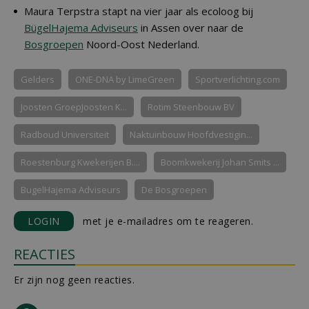
Maura Terpstra stapt na vier jaar als ecoloog bij
BügelHajema Adviseurs
in Assen over naar de
Bosgroepen
Noord-Oost Nederland.
Gelders
ONE-DNA by LimeGreen
Sportverlichting.com
Joosten GroepJoosten K...
Rotim Steenbouw BV
Radboud Universiteit
Naktuinbouw Hoofdvestigin...
Roestenburg Kwekerijen B....
Boomkwekerij Johan Smits ...
BugelHajema Adviseurs
De Bosgroepen
LOGIN
met je e-mailadres om te reageren.
REACTIES
Er zijn nog geen reacties.