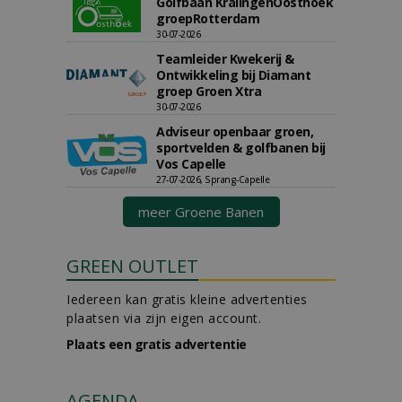
Golfbaan KralingenOosthoek
groepRotterdam
30-07-2026
Teamleider Kwekerij &
Ontwikkeling bij Diamant
groep Groen Xtra
30-07-2026
Adviseur openbaar groen,
sportvelden & golfbanen bij
Vos Capelle
27-07-2026, Sprang-Capelle
meer Groene Banen
GREEN OUTLET
Iedereen kan gratis kleine advertenties
plaatsen via zijn eigen account.
Plaats een gratis advertentie
AGENDA