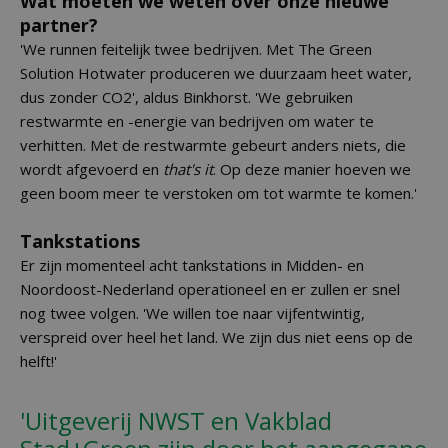
Wat moeten we weten over onze nieuwe
partner?
'We runnen feitelijk twee bedrijven. Met The Green
Solution Hotwater produceren we duurzaam heet water,
dus zonder CO2', aldus Binkhorst. 'We gebruiken
restwarmte en -energie van bedrijven om water te
verhitten. Met de restwarmte gebeurt anders niets, die
wordt afgevoerd en
that's it
. Op deze manier hoeven we
geen boom meer te verstoken om tot warmte te komen.'
Tankstations
Er zijn momenteel acht tankstations in Midden- en
Noordoost-Nederland operationeel en er zullen er snel
nog twee volgen. 'We willen toe naar vijfentwintig,
verspreid over heel het land. We zijn dus niet eens op de
helft!'
'Uitgeverij NWST en Vakblad