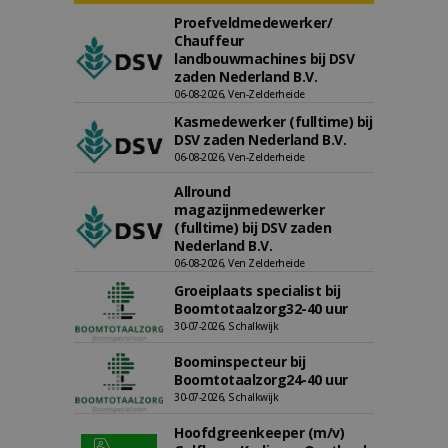
Proefveldmedewerker/
Chauffeur
landbouwmachines bij DSV
zaden Nederland B.V.
06-08-2026, Ven-Zelderheide
Kasmedewerker (fulltime) bij
DSV zaden Nederland B.V.
06-08-2026, Ven-Zelderheide
Allround
magazijnmedewerker
(fulltime) bij DSV zaden
Nederland B.V.
06-08-2026, Ven Zelderheide
Groeiplaats specialist bij
Boomtotaalzorg32-40 uur
30-07-2026, Schalkwijk
Boominspecteur bij
Boomtotaalzorg24-40 uur
30-07-2026, Schalkwijk
Hoofdgreenkeeper (m/v)