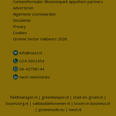
Contentformulier Bloemenpark Appeltern partners
Adverteren
Algemene voorwaarden
Disclaimer
Privacy
Cookies
Groene Sector Vakbeurs 2026
info@nwst.nl
024-3602454
06-42798144
nwst-newstories
fieldmanager.nl
|
greenkeeper.nl
|
stad-en-groen.nl
|
boomzorg.nl
|
vakbladdehovenier.nl
|
boom-in-business.nl
|
greeninside.eu
|
nwst.nl