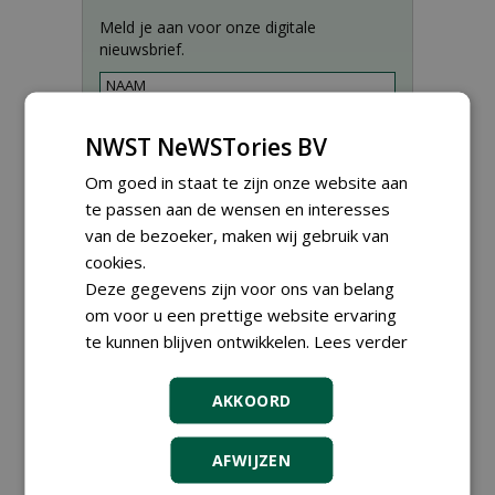
Meld je aan voor onze digitale
nieuwsbrief.
NWST NeWSTories BV
Om goed in staat te zijn onze website aan
te passen aan de wensen en interesses
van de bezoeker, maken wij gebruik van
cookies.
Deze gegevens zijn voor ons van belang
om voor u een prettige website ervaring
te kunnen blijven ontwikkelen.
Lees verder
Proefveldmedewerker/
Chauffeur
AKKOORD
landbouwmachines bij DSV
zaden Nederland B.V.
06-08-2026, Ven-Zelderheide
AFWIJZEN
Kasmedewerker (fulltime) bij