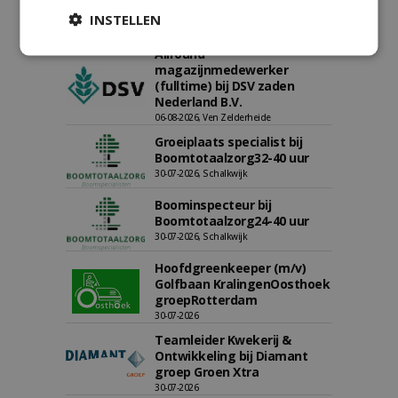
DSV zaden Nederland B.V.
INSTELLEN
06-08-2026, Ven-Zelderheide
Allround
magazijnmedewerker
(fulltime) bij DSV zaden
Nederland B.V.
06-08-2026, Ven Zelderheide
Groeiplaats specialist bij
Boomtotaalzorg32-40 uur
30-07-2026, Schalkwijk
Boominspecteur bij
Boomtotaalzorg24-40 uur
30-07-2026, Schalkwijk
Hoofdgreenkeeper (m/v)
Golfbaan KralingenOosthoek
groepRotterdam
30-07-2026
Teamleider Kwekerij &
Ontwikkeling bij Diamant
groep Groen Xtra
30-07-2026