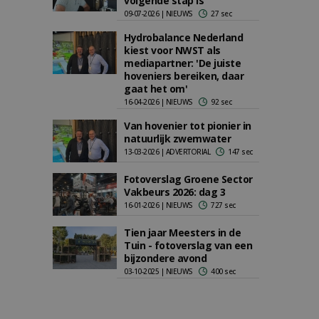
volgende stap is
09-07-2026 | NIEUWS
27 sec
Hydrobalance Nederland
kiest voor NWST als
mediapartner: 'De juiste
hoveniers bereiken, daar
gaat het om'
16-04-2026 | NIEUWS
92 sec
Van hovenier tot pionier in
natuurlijk zwemwater
13-03-2026 | ADVERTORIAL
147 sec
Fotoverslag Groene Sector
Vakbeurs 2026: dag 3
16-01-2026 | NIEUWS
727 sec
Tien jaar Meesters in de
Tuin - fotoverslag van een
bijzondere avond
03-10-2025 | NIEUWS
400 sec