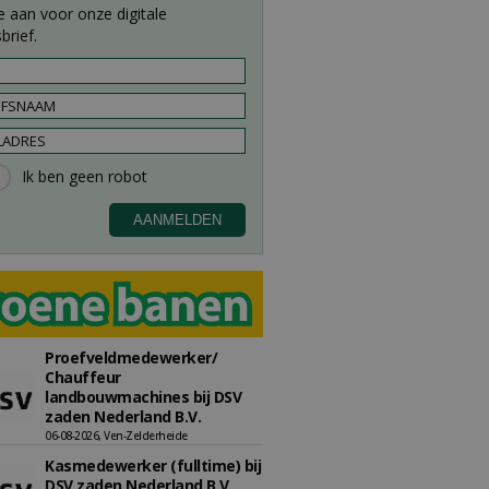
e aan voor onze digitale
brief.
Proefveldmedewerker/
Chauffeur
landbouwmachines bij DSV
zaden Nederland B.V.
06-08-2026, Ven-Zelderheide
Kasmedewerker (fulltime) bij
DSV zaden Nederland B.V.