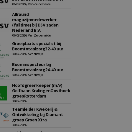
06-08-2026, Ven-Zelderheide
Allround
magazijnmedewerker
(fulltime) bij DSV zaden
Nederland B.V.
06-08-2026, Ven Zelderheide
Groeiplaats specialist bij
Boomtotaalzorg32-40 uur
30-07-2026, Schalkwijk
Boominspecteur bij
Boomtotaalzorg24-40 uur
30-07-2026, Schalkwijk
Hoofdgreenkeeper (m/v)
Golfbaan KralingenOosthoek
groepRotterdam
30-07-2026
Teamleider Kwekerij &
Ontwikkeling bij Diamant
groep Groen Xtra
30-07-2026