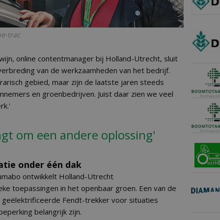
e-trac
jn, online contentmanager bij Holland-Utrecht, sluit
verbreding van de werkzaamheden van het bedrijf.
rarisch gebied, maar zijn de laatste jaren steeds
nnemers en groenbedrijven. Juist daar zien we veel
rk.'
agt om een andere oplossing'
atie onder één dak
mabo ontwikkelt Holland-Utrecht
eke toepassingen in het openbaar groen. Een van de
 geëlektrificeerde Fendt-trekker voor situaties
eperking belangrijk zijn.