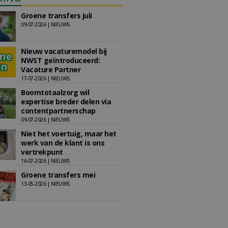
Groene transfers juli
09-07-2026 | NIEUWS
Nieuw vacaturemodel bij
NWST geïntroduceerd:
Vacature Partner
17-07-2026 | NIEUWS
Boomtotaalzorg wil
expertise breder delen via
contentpartnerschap
09-07-2026 | NIEUWS
Niet het voertuig, maar het
werk van de klant is ons
vertrekpunt
16-07-2026 | NIEUWS
Groene transfers mei
13-05-2026 | NIEUWS