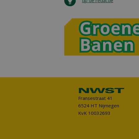
tip de redactie
Fransestraat 41
6524 HT Nijmegen
KvK 10032693