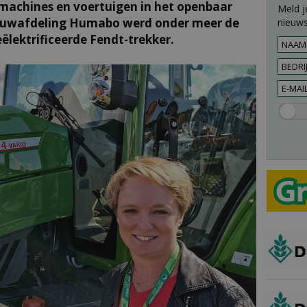
achines en voertuigen in het openbaar
Meld j
ouwafdeling Humabo werd onder meer de
nieuws
ëlektrificeerde Fendt-trekker.