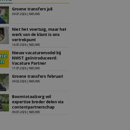
Groene transfers juli
09-07-2026 | NIEUWS
Niet het voertuig, maar het
werk van de klant is ons
vertrekpunt
16-07-2026 | NIEUWS
Nieuw vacaturemodel bij
NWST geïntroduceerd:
Vacature Partner
17-07-2026 | NIEUWS
Groene transfers februari
09-02-2026 | NIEUWS
Boomtotaalzorg wil
expertise breder delen via
contentpartnerschap
09-07-2026 | NIEUWS