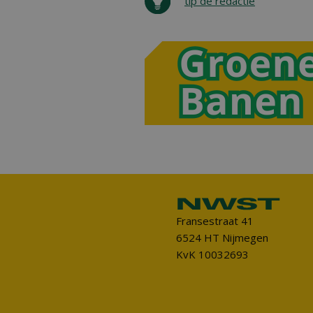
tip de redactie
Fransestraat 41
6524 HT Nijmegen
KvK 10032693