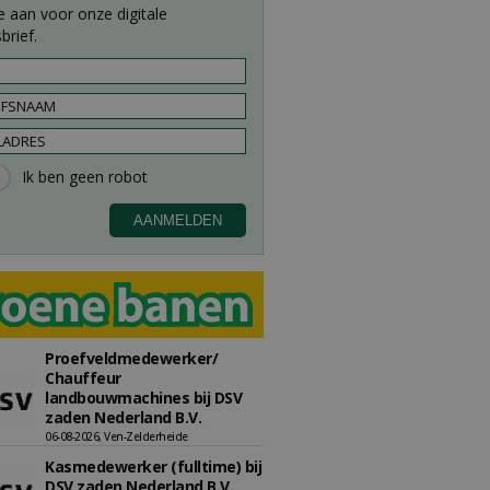
e aan voor onze digitale
brief.
Proefveldmedewerker/
Chauffeur
landbouwmachines bij DSV
zaden Nederland B.V.
06-08-2026, Ven-Zelderheide
Kasmedewerker (fulltime) bij
DSV zaden Nederland B.V.