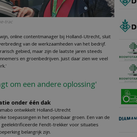
e-trac
jn, online contentmanager bij Holland-Utrecht, sluit
verbreding van de werkzaamheden van het bedrijf.
rarisch gebied, maar zijn de laatste jaren steeds
nnemers en groenbedrijven. Juist daar zien we veel
rk.'
agt om een andere oplossing'
atie onder één dak
mabo ontwikkelt Holland-Utrecht
eke toepassingen in het openbaar groen. Een van de
 geëlektrificeerde Fendt-trekker voor situaties
eperking belangrijk zijn.