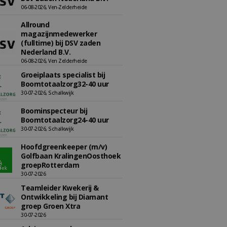
06-08-2026, Ven-Zelderheide
Allround
magazijnmedewerker
(fulltime) bij DSV zaden
Nederland B.V.
06-08-2026, Ven Zelderheide
Groeiplaats specialist bij
Boomtotaalzorg32-40 uur
30-07-2026, Schalkwijk
Boominspecteur bij
Boomtotaalzorg24-40 uur
30-07-2026, Schalkwijk
Hoofdgreenkeeper (m/v)
Golfbaan KralingenOosthoek
groepRotterdam
30-07-2026
Teamleider Kwekerij &
Ontwikkeling bij Diamant
groep Groen Xtra
30-07-2026