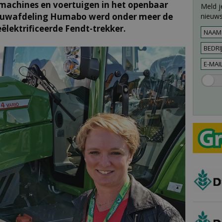
achines en voertuigen in het openbaar
Meld j
ouwafdeling Humabo werd onder meer de
nieuws
ëlektrificeerde Fendt-trekker.