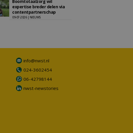
Boomtotaalzorg wil
expertise breder delen via
contentpartnerschap
09-07-2026 | NIEUWS
info@nwst.nl
024-3602454
06-42798144
nwst-newstories