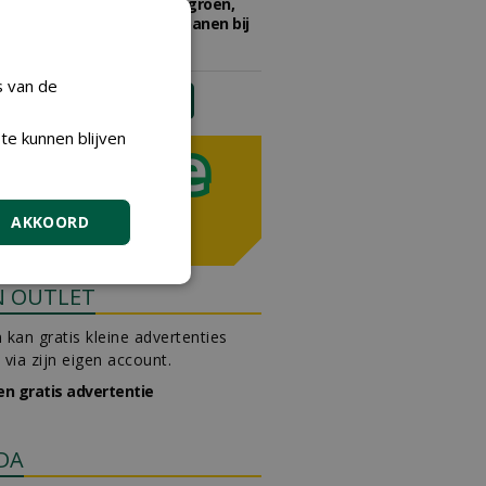
Adviseur openbaar groen,
sportvelden & golfbanen bij
Vos Capelle
27-07-2026, Sprang-Capelle
s van de
meer Groene Banen
te kunnen blijven
AKKOORD
N OUTLET
 kan gratis kleine advertenties
 via zijn eigen account.
en gratis advertentie
DA