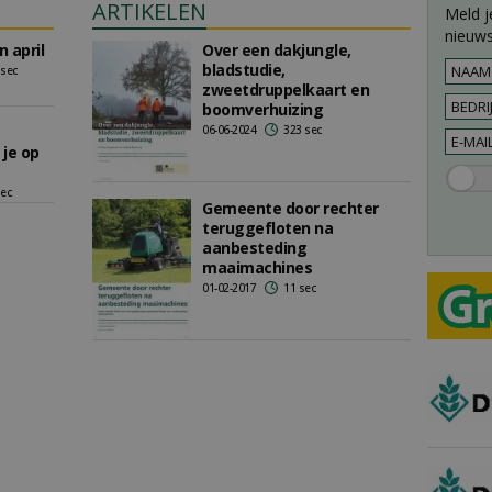
ARTIKELEN
Meld j
nieuws
 april
Over een dakjungle,
bladstudie,
 sec
zweetdruppelkaart en
boomverhuizing
06-06-2024
323 sec
je op
sec
Gemeente door rechter
teruggefloten na
aanbesteding
maaimachines
01-02-2017
11 sec