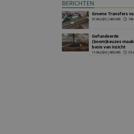
BERICHTEN
Groene Transfers van
07-04-2025 | NIEUWS
184
Gefundeerde
(boom)keuzes maak 
basis van inzicht
11-04-2024 | NIEUWS
59 