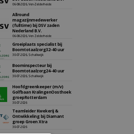
06-08-2026, Ven-Zelderheide
Allround
magazijnmedewerker
(fulltime) bij DSV zaden
Nederland B.V.
06-08-2026, Ven Zelderheide
Groeiplaats specialist bij
Boomtotaalzorg32-40 uur
30-07-2026, Schalkwijk
Boominspecteur bij
Boomtotaalzorg24-40 uur
30-07-2026, Schalkwijk
Hoofdgreenkeeper (m/v)
Golfbaan KralingenOosthoek
groepRotterdam
30-07-2026
Teamleider Kwekerij &
Ontwikkeling bij Diamant
groep Groen Xtra
30-07-2026