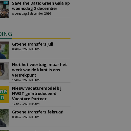
Save the Date: Green Gala op
woensdag 2 december
woensdag 2 december 2026
DING
Groene transfers juli
09-07-2026 | NIEUWS
Niet het voertuig, maar het
werk van de klant is ons
vertrekpunt
16-07-2026 | NIEUWS
Nieuw vacaturemodel bij
NWST geïntroduceerd:
Vacature Partner
17-07-2026 | NIEUWS
Groene transfers februari
09-02-2026 | NIEUWS