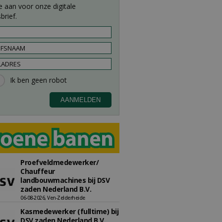
e aan voor onze digitale
brief.
Proefveldmedewerker/
Chauffeur
landbouwmachines bij DSV
zaden Nederland B.V.
06-08-2026, Ven-Zelderheide
Kasmedewerker (fulltime) bij
DSV zaden Nederland B.V.