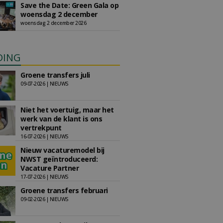
Save the Date: Green Gala op
woensdag 2 december
woensdag 2 december 2026
DING
Groene transfers juli
09-07-2026 | NIEUWS
Niet het voertuig, maar het
werk van de klant is ons
vertrekpunt
16-07-2026 | NIEUWS
Nieuw vacaturemodel bij
NWST geïntroduceerd:
Vacature Partner
17-07-2026 | NIEUWS
Groene transfers februari
09-02-2026 | NIEUWS