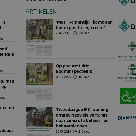
ARTIKELEN
 in
'Met "bomentijd" komt een
t
boom pas tot zijn recht'
26-03-2026
238 sec
sec
and
derkerk
Op pad met drie
Boominspecteurs
sec
03-10-2025
165 sec
Ruimte
 op:
 sec
podcast
Tweedaagse IPC-training:
omgevingsvisie vertalen
c
naar concrete beleids- en
beheerplannen
podcast
25-07-2025
213 sec