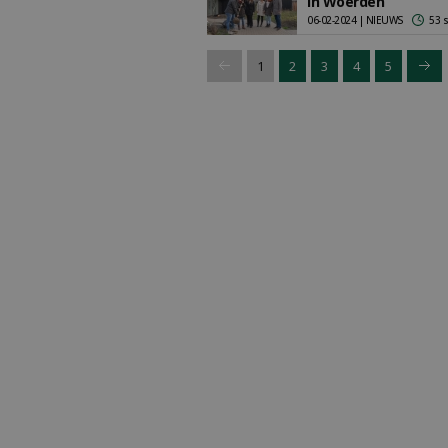
in Woerden
06-02-2024 | NIEUWS
53 
1
2
3
4
5