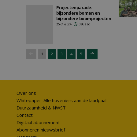
Projectenparade:
bijzondere bomen en
bijzondere boomprojecten
25-01-2024
396 sec
1
2
3
4
5
Over ons
Whitepaper 'Alle hoveniers aan de laadpaal'
Duurzaamheid & NWST
Contact
Digitaal abonnement
Abonneren nieuwsbrief