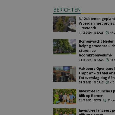
BERICHTEN
3.124 bomen geplant
Woerden met projec
TreeMark
11-03-2026 | NIEUWS
47 
Bomenwacht Nederl
helpt gemeente Rid
sturen op
boomkroonvolume
24-11-2025 | NIEUWS
41 
Vakbeurs Openbare 
trapt af – dit viel ons
fotoverslag dag één
24-09-2025 | NIEUWS
443
Investree launches 
Blik op Bomen
22-07-2025 | NEWS
32 se
Investree lanceert 
Blik op Bomen