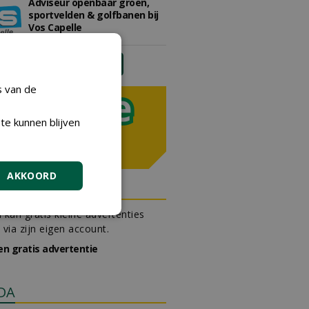
Adviseur openbaar groen,
sportvelden & golfbanen bij
Vos Capelle
27-07-2026, Sprang-Capelle
meer Groene Banen
s van de
te kunnen blijven
AKKOORD
N OUTLET
 kan gratis kleine advertenties
 via zijn eigen account.
en gratis advertentie
DA