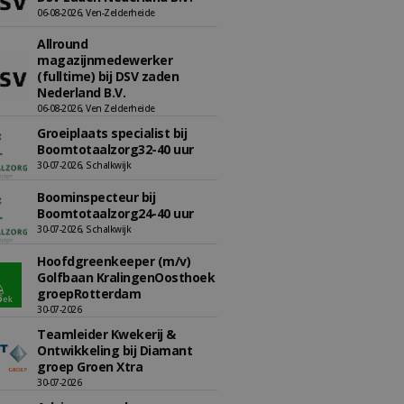
06-08-2026, Ven-Zelderheide
Allround
magazijnmedewerker
(fulltime) bij DSV zaden
Nederland B.V.
06-08-2026, Ven Zelderheide
Groeiplaats specialist bij
Boomtotaalzorg32-40 uur
30-07-2026, Schalkwijk
Boominspecteur bij
Boomtotaalzorg24-40 uur
30-07-2026, Schalkwijk
Hoofdgreenkeeper (m/v)
Golfbaan KralingenOosthoek
groepRotterdam
30-07-2026
Teamleider Kwekerij &
Ontwikkeling bij Diamant
groep Groen Xtra
30-07-2026