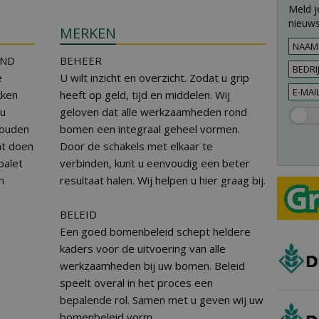
Meld j
nieuws
MERKEN
AND
BEHEER
e
U wilt inzicht en overzicht. Zodat u grip
kken
heeft op geld, tijd en middelen. Wij
 u
geloven dat alle werkzaamheden rond
houden
bomen een integraal geheel vormen.
t doen
Door de schakels met elkaar te
palet
verbinden, kunt u eenvoudig een beter
n
resultaat halen. Wij helpen u hier graag bij.
BELEID
Een goed bomenbeleid schept heldere
kaders voor de uitvoering van alle
werkzaamheden bij uw bomen. Beleid
speelt overal in het proces een
bepalende rol. Samen met u geven wij uw
bomenbeleid vorm.