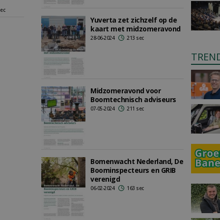
sec
Yuverta zet zichzelf op de
kaart met midzomeravond
28-06-2024
213 sec
TREN
Midzomeravond voor
Boomtechnisch adviseurs
07-05-2024
211 sec
Bomenwacht Nederland, De
Boominspecteurs en GRIB
verenigd
06-02-2024
163 sec