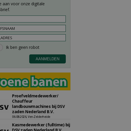
e aan voor onze digitale
brief.
Proefveldmedewerker/
Chauffeur
landbouwmachines bij DSV
zaden Nederland B.V.
06-08-2026, Ven-Zelderheide
Kasmedewerker (fulltime) bij
DSV zaden Nederland B.V.