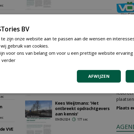
sec
an bij
Slim bomenbeheer begint
n
met betrouwbare data
Tories BV
23-06-2025
177 sec
 te zijn onze website aan te passen aan de wensen en interesse
sec
ij gebruik van cookies.
jn voor ons van belang om voor u een prettige website ervaring 
 gaat
 verder
Zonnebrandschade en
bastscheuren groeiend
probleem
sec
AFWIJZEN
27-05-2025
532 sec
pectief
GREE
ekomst
 2024
Iedereen
sec
plaatsen
Kees Weijtmans: 'Het
n
Plaats e
ontbreekt opdrachtgevers
aan kennis'
sec
09-09-2024
177 sec
AGEN
de VVE