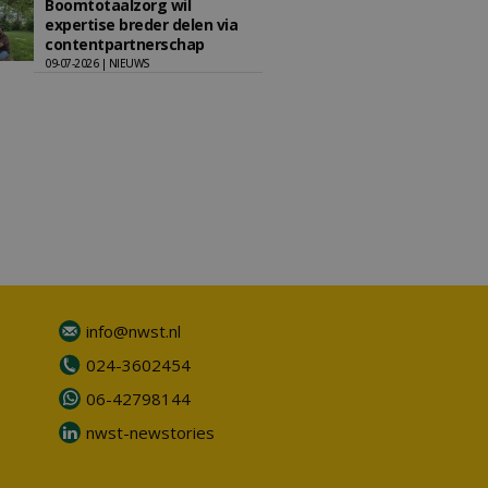
Boomtotaalzorg wil
expertise breder delen via
contentpartnerschap
09-07-2026 | NIEUWS
info@nwst.nl
024-3602454
06-42798144
nwst-newstories