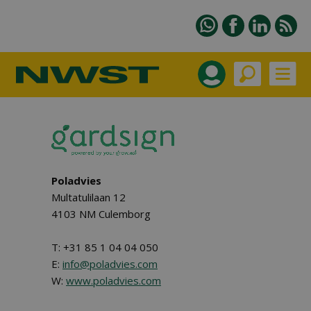
Poladvies
Multatulilaan 12
4103 NM Culemborg
T: +31 85 1 04 04 050
E:
info@poladvies.com
W:
www.poladvies.com