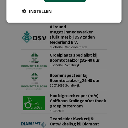
Kasmedewerker (fulltime) bij
INSTELLEN
DSV zaden Nederland B.V.
06-08-2026, Ven-Zelderheide
Allround
magazijnmedewerker
(fulltime) bij DSV zaden
Nederland B.V.
06-08-2026, Ven Zelderheide
Groeiplaats specialist bij
Boomtotaalzorg32-40 uur
30-07-2026, Schalkwijk
Boominspecteur bij
Boomtotaalzorg24-40 uur
30-07-2026, Schalkwijk
Hoofdgreenkeeper (m/v)
Golfbaan KralingenOosthoek
groepRotterdam
30-07-2026
Teamleider Kwekerij &
Ontwikkeling bij Diamant