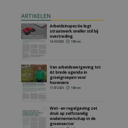
ARTIKELEN
Arbeidsinspectie legt
straatwerk sneller stil bij
overtreding
16-10-2025
189 sec
Van arbeidswetgeving tot
AI: brede agenda in
groeigroepen voor
hoveniers
17-07-2025
168 sec
Wet- en regelgeving zet
druk op zelfstandig
ondernemerschap in de
groensector