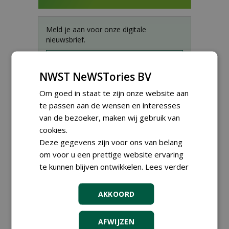
Meld je aan voor onze digitale
nieuwsbrief.
NWST NeWSTories BV
Om goed in staat te zijn onze website aan
te passen aan de wensen en interesses
van de bezoeker, maken wij gebruik van
cookies.
Deze gegevens zijn voor ons van belang
om voor u een prettige website ervaring
te kunnen blijven ontwikkelen.
Lees verder
Proefveldmedewerker/
AKKOORD
Chauffeur
landbouwmachines bij DSV
zaden Nederland B.V.
AFWIJZEN
06-08-2026, Ven-Zelderheide