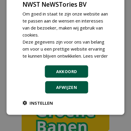
NWST NeWSTories BV
zaden Nederland B.V.
27-07-2026, Ven-Zelderheide
Om goed in staat te zijn onze website aan
Kasmedewerker (fulltime) bij
te passen aan de wensen en interesses
DSV zaden Nederland B.V.
van de bezoeker, maken wij gebruik van
27-07-2026, Ven-Zelderheide
cookies.
Allround
Deze gegevens zijn voor ons van belang
magazijnmedewerker
(fulltime) bij DSV zaden
om voor u een prettige website ervaring
Nederland B.V.
te kunnen blijven ontwikkelen.
Lees verder
27-07-2026, Ven Zelderheide
Adviseur openbaar groen,
AKKOORD
sportvelden & golfbanen bij
Vos Capelle
27-07-2026, Sprang-Capelle
AFWIJZEN
meer Groene Banen
INSTELLEN