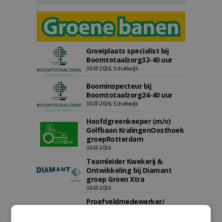
Groeiplaats specialist bij
Boomtotaalzorg32-40 uur
30-07-2026, Schalkwijk
Boominspecteur bij
Boomtotaalzorg24-40 uur
30-07-2026, Schalkwijk
Hoofdgreenkeeper (m/v)
Golfbaan KralingenOosthoek
groepRotterdam
30-07-2026
Teamleider Kwekerij &
Ontwikkeling bij Diamant
groep Groen Xtra
30-07-2026
Proefveldmedewerker/
Chauffeur
landbouwmachines bij DSV