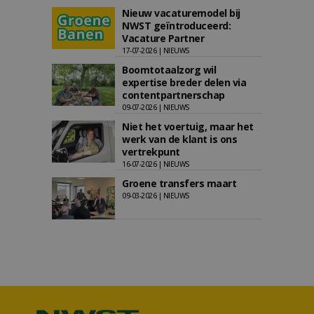
Nieuw vacaturemodel bij
NWST geïntroduceerd:
Vacature Partner
17-07-2026 | NIEUWS
Boomtotaalzorg wil
expertise breder delen via
contentpartnerschap
09-07-2026 | NIEUWS
Niet het voertuig, maar het
werk van de klant is ons
vertrekpunt
16-07-2026 | NIEUWS
Groene transfers maart
09-03-2026 | NIEUWS