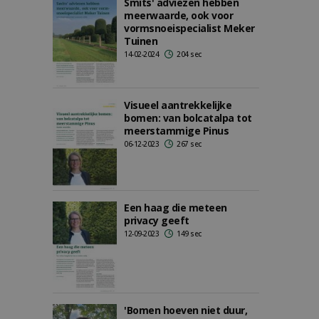
Smits' adviezen hebben
meerwaarde, ook voor
vormsnoeispecialist Meker
Tuinen
14-02-2024
204 sec
Visueel aantrekkelijke
bomen: van bolcatalpa tot
meerstammige Pinus
06-12-2023
267 sec
Een haag die meteen
privacy geeft
12-09-2023
149 sec
'Bomen hoeven niet duur,