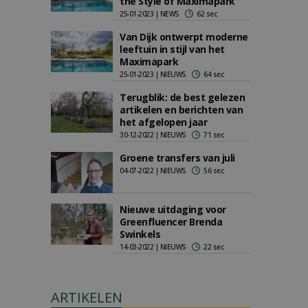
the Style of Maximapark
25-01-2023 | NEWS
62 sec
Van Dijk ontwerpt moderne
leeftuin in stijl van het
Maximapark
25-01-2023 | NIEUWS
64 sec
Terugblik: de best gelezen
artikelen en berichten van
het afgelopen jaar
30-12-2022 | NIEUWS
71 sec
Groene transfers van juli
04-07-2022 | NIEUWS
56 sec
Nieuwe uitdaging voor
Greenfluencer Brenda
Swinkels
14-03-2022 | NIEUWS
22 sec
ARTIKELEN