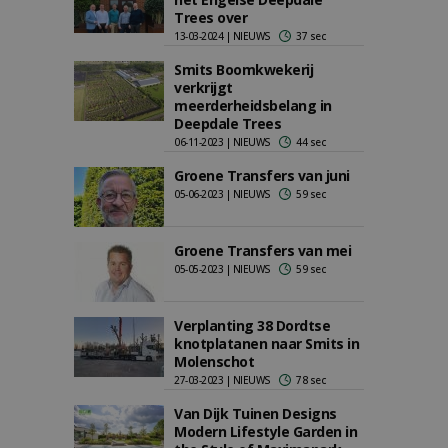
Trees over
13-03-2024 | NIEUWS
37 sec
Smits Boomkwekerij
verkrijgt
meerderheidsbelang in
Deepdale Trees
06-11-2023 | NIEUWS
44 sec
Groene Transfers van juni
05-06-2023 | NIEUWS
59 sec
Groene Transfers van mei
05-05-2023 | NIEUWS
59 sec
Verplanting 38 Dordtse
knotplatanen naar Smits in
Molenschot
27-03-2023 | NIEUWS
78 sec
Van Dijk Tuinen Designs
Modern Lifestyle Garden in