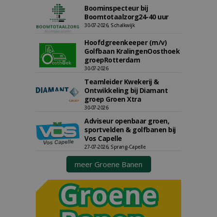
Boominspecteur bij
Boomtotaalzorg24-40 uur
30-07-2026, Schalkwijk
Hoofdgreenkeeper (m/v)
Golfbaan KralingenOosthoek
groepRotterdam
30-07-2026
Teamleider Kwekerij &
Ontwikkeling bij Diamant
groep Groen Xtra
30-07-2026
Adviseur openbaar groen,
sportvelden & golfbanen bij
Vos Capelle
27-07-2026, Sprang-Capelle
meer Groene Banen