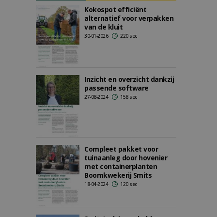
Kokospot efficiënt
alternatief voor verpakken
van de kluit
30-01-2026
220 sec
Inzicht en overzicht dankzij
passende software
27-08-2024
158 sec
Compleet pakket voor
tuinaanleg door hovenier
met containerplanten
Boomkwekerij Smits
18-04-2024
120 sec