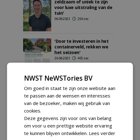
zeldzaam of uniek te zijn
voor luxe uitstraling van de
tuin'
06-09-2023
254 sec
'Door te investeren in het
containerveld, rekken we
het seizoen'
26-06-2023
403 sec
NWST NeWSTories BV
Brenda Swinkels:
Om goed in staat te zijn onze website aan
Greenfluencer en eventjes
te passen aan de wensen en interesses
hoofdredacteur
van de bezoeker, maken wij gebruik van
20-10-2022
181 sec
cookies.
Deze gegevens zijn voor ons van belang
om voor u een prettige website ervaring
te kunnen blijven ontwikkelen.
Lees verder