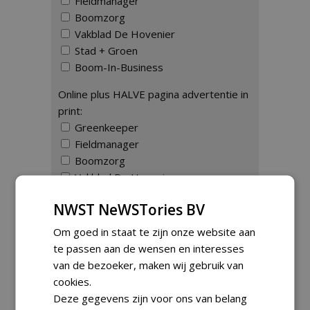
Fieldmanager
Boomzorg
Vakblad De Hovenier
Stad + Groen
Boom-In-Business
Online plus HALVE pagina advertentie in
print:
Greenkeeper
Fieldmanager
Boomzorg
Vakblad De Hovenier
Stad + Groen
NWST NeWSTories BV
Boom-In-Business
Om goed in staat te zijn onze website aan
Online plus HELE pagina advertentie in
te passen aan de wensen en interesses
print:
van de bezoeker, maken wij gebruik van
Greenkeeper
cookies.
Fieldmanager
Deze gegevens zijn voor ons van belang
Boomzorg