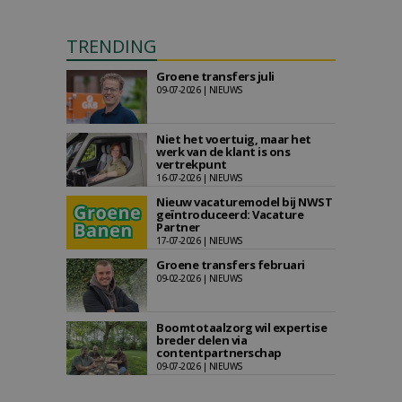
TRENDING
Groene transfers juli
09-07-2026 | NIEUWS
Niet het voertuig, maar het
werk van de klant is ons
vertrekpunt
16-07-2026 | NIEUWS
Nieuw vacaturemodel bij NWST
geïntroduceerd: Vacature
Partner
17-07-2026 | NIEUWS
Groene transfers februari
09-02-2026 | NIEUWS
Boomtotaalzorg wil expertise
breder delen via
contentpartnerschap
09-07-2026 | NIEUWS