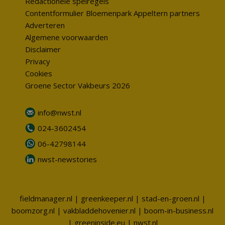
Redactionele spelregels
Contentformulier Bloemenpark Appeltern partners
Adverteren
Algemene voorwaarden
Disclaimer
Privacy
Cookies
Groene Sector Vakbeurs 2026
info@nwst.nl
024-3602454
06-42798144
nwst-newstories
fieldmanager.nl
|
greenkeeper.nl
|
stad-en-groen.nl
|
boomzorg.nl
|
vakbladdehovenier.nl
|
boom-in-business.nl
|
greeninside.eu
|
nwst.nl