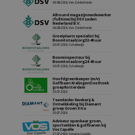
06-08-2026, Ven-Zelderheide
Allround magazijnmedewerker
(fulltime) bij DSV zaden
Nederland B.V.
06-08-2026, Ven Zelderheide
Groeiplaats specialist bij
Boomtotaalzorg32-40 uur
30-07-2026, Schalkwijk
Boominspecteur bij
Boomtotaalzorg24-40 uur
30-07-2026, Schalkwijk
Hoofdgreenkeeper (m/v)
Golfbaan KralingenOosthoek
groepRotterdam
30-07-2026
Teamleider Kwekerij &
Ontwikkeling bij Diamant
groep Groen Xtra
30-07-2026
Adviseur openbaar groen,
sportvelden & golfbanen bij
Vos Capelle
27-07-2026, Sprang-Capelle