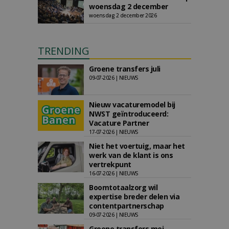
woensdag 2 december
woensdag 2 december 2026
TRENDING
Groene transfers juli
09-07-2026 | NIEUWS
Nieuw vacaturemodel bij
NWST geïntroduceerd:
Vacature Partner
17-07-2026 | NIEUWS
Niet het voertuig, maar het
werk van de klant is ons
vertrekpunt
16-07-2026 | NIEUWS
Boomtotaalzorg wil
expertise breder delen via
contentpartnerschap
09-07-2026 | NIEUWS
Groene transfers mei