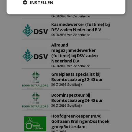
Chauffeur
INSTELLEN
landbouwmachines bij DSV
zaden Nederland B.V.
06-08-2026, Ven-Zelderheide
Kasmedewerker (fulltime) bij
DSV zaden Nederland B.V.
06-08-2026, Ven-Zelderheide
Allround
magazijnmedewerker
(fulltime) bij DSV zaden
Nederland B.V.
06-08-2026, Ven Zelderheide
Groeiplaats specialist bij
Boomtotaalzorg32-40 uur
30-07-2026, Schalkwijk
Boominspecteur bij
Boomtotaalzorg24-40 uur
30-07-2026, Schalkwijk
Hoofdgreenkeeper (m/v)
Golfbaan KralingenOosthoek
groepRotterdam
30-07-2026