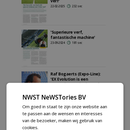
verf'
22-02-2025
232 sec
'Superieure verf,
fantastische machine'
23-09-2024
181 sec
Raf Bogaerts (Expo-Line):
'EX Evolution is een
gamechanger in de markt'
17-05-2024
150 sec
NWST NeWSTories BV
Om goed in staat te zijn onze website aan
te passen aan de wensen en interesses
Trip naar Zuid-Frankrijk:
van de bezoeker, maken wij gebruik van
Prachtig, maar voor
greenkeepers en
cookies.