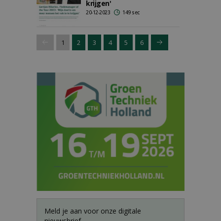
krijgen'
20-12-2023
149 sec
1
2
3
4
5
6
Meld je aan voor onze digitale
nieuwsbrief.