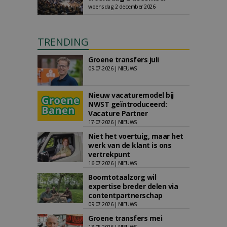
woensdag 2 december 2026
TRENDING
Groene transfers juli
09-07-2026 | NIEUWS
Nieuw vacaturemodel bij
NWST geïntroduceerd:
Vacature Partner
17-07-2026 | NIEUWS
Niet het voertuig, maar het
werk van de klant is ons
vertrekpunt
16-07-2026 | NIEUWS
Boomtotaalzorg wil
expertise breder delen via
contentpartnerschap
09-07-2026 | NIEUWS
Groene transfers mei