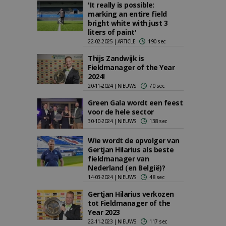
'It really is possible:
marking an entire field
bright white with just 3
liters of paint'
22-02-2025 | ARTICLE
190 sec
Thijs Zandwijk is
Fieldmanager of the Year
2024!
20-11-2024 | NIEUWS
70 sec
Green Gala wordt een feest
voor de hele sector
30-10-2024 | NIEUWS
138 sec
Wie wordt de opvolger van
Gertjan Hilarius als beste
fieldmanager van
Nederland (en België)?
14-03-2024 | NIEUWS
48 sec
Gertjan Hilarius verkozen
tot Fieldmanager of the
Year 2023
22-11-2023 | NIEUWS
117 sec