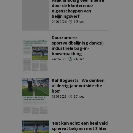
vaak onnodig veel moeite
door de klonterende
eigenschappen van
belijningsverf'
04-05-2026
195 sec
Duurzamere
sportveldbelijning dankzij
industriële bag-in-
boxverpakking
24-12-2025
217 sec
Raf Bogaerts: 'We denken
al dertig jaar outside the
box'
15-04-2025
201 sec
'Het kan echt: een heel veld
spierwit belijnen met 3 liter