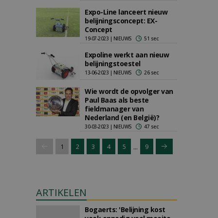
Expo-Line lanceert nieuw
belijningsconcept: EX-
Concept
19-07-2023 | NIEUWS
51 sec
Expoline werkt aan nieuw
belijningstoestel
13-06-2023 | NIEUWS
26 sec
Wie wordt de opvolger van
Paul Baas als beste
fieldmanager van
Nederland (en België)?
30-03-2023 | NIEUWS
47 sec
...
1
2
3
4
5
9
ARTIKELEN
Bogaerts: 'Belijning kost