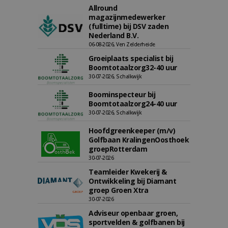
Allround
magazijnmedewerker
(fulltime) bij DSV zaden
Nederland B.V.
06-08-2026, Ven Zelderheide
Groeiplaats specialist bij
Boomtotaalzorg32-40 uur
30-07-2026, Schalkwijk
Boominspecteur bij
Boomtotaalzorg24-40 uur
30-07-2026, Schalkwijk
Hoofdgreenkeeper (m/v)
Golfbaan KralingenOosthoek
groepRotterdam
30-07-2026
Teamleider Kwekerij &
Ontwikkeling bij Diamant
groep Groen Xtra
30-07-2026
Adviseur openbaar groen,
sportvelden & golfbanen bij