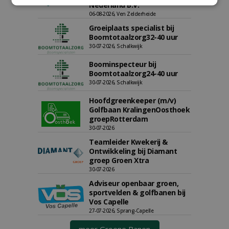
Nederland B.V.
06-08-2026, Ven Zelderheide
Groeiplaats specialist bij
Boomtotaalzorg32-40 uur
30-07-2026, Schalkwijk
Boominspecteur bij
Boomtotaalzorg24-40 uur
30-07-2026, Schalkwijk
Hoofdgreenkeeper (m/v)
Golfbaan KralingenOosthoek
groepRotterdam
30-07-2026
Teamleider Kwekerij &
Ontwikkeling bij Diamant
groep Groen Xtra
30-07-2026
Adviseur openbaar groen,
sportvelden & golfbanen bij
Vos Capelle
27-07-2026, Sprang-Capelle