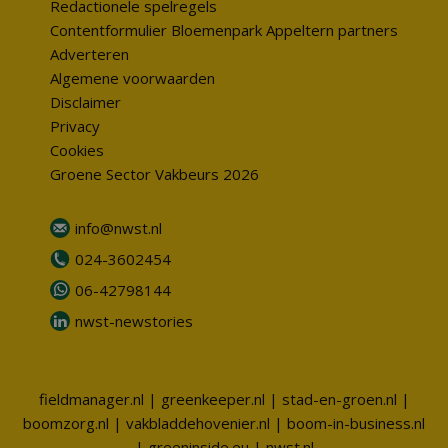
Redactionele spelregels
Contentformulier Bloemenpark Appeltern partners
Adverteren
Algemene voorwaarden
Disclaimer
Privacy
Cookies
Groene Sector Vakbeurs 2026
info@nwst.nl
024-3602454
06-42798144
nwst-newstories
fieldmanager.nl
|
greenkeeper.nl
|
stad-en-groen.nl
|
boomzorg.nl
|
vakbladdehovenier.nl
|
boom-in-business.nl
|
greeninside.eu
|
nwst.nl