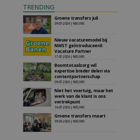
TRENDING
Groene transfers juli
09-07-2026 | NIEUWS
Nieuw vacaturemodel bij
NWST geïntroduceerd:
Vacature Partner
17-07-2026 | NIEUWS
Boomtotaalzorg wil
expertise breder delen via
contentpartnerschap
09-07-2026 | NIEUWS
Niet het voertuig, maar het
werk van de klant is ons
vertrekpunt
16-07-2026 | NIEUWS
Groene transfers maart
09-03-2026 | NIEUWS