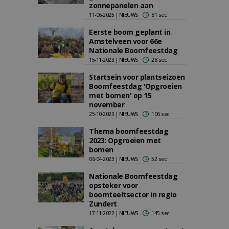
zonnepanelen aan
11-06-2025 | NIEUWS
81 sec
Eerste boom geplant in
Amstelveen voor 66e
Nationale Boomfeestdag
15-11-2023 | NIEUWS
28 sec
Startsein voor plantseizoen
Boomfeestdag 'Opgroeien
met bomen' op 15
november
25-10-2023 | NIEUWS
106 sec
Thema boomfeestdag
2023: Opgroeien met
bomen
06-04-2023 | NIEUWS
52 sec
Nationale Boomfeestdag
opsteker voor
boomteeltsector in regio
Zundert
17-11-2022 | NIEUWS
145 sec