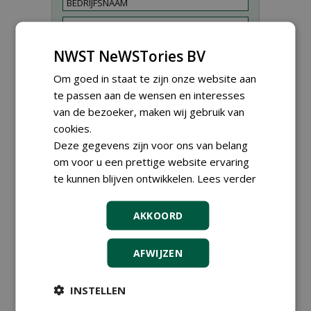
NWST NeWSTories BV
Om goed in staat te zijn onze website aan
te passen aan de wensen en interesses
van de bezoeker, maken wij gebruik van
cookies.
Deze gegevens zijn voor ons van belang
om voor u een prettige website ervaring
Proefveldmedewerker/
Chauffeur
te kunnen blijven ontwikkelen.
Lees verder
landbouwmachines bij DSV
zaden Nederland B.V.
06-08-2026, Ven-Zelderheide
AKKOORD
Kasmedewerker (fulltime) bij
DSV zaden Nederland B.V.
AFWIJZEN
06-08-2026, Ven-Zelderheide
Allround
INSTELLEN
magazijnmedewerker
(fulltime) bij DSV zaden