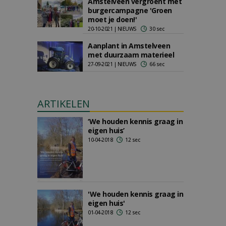
Amstelveen vergroent met
burgercampagne 'Groen
moet je doen!'
20-10-2021 | NIEUWS
30 sec
Aanplant in Amstelveen
met duurzaam materieel
27-09-2021 | NIEUWS
66 sec
ARTIKELEN
‘We houden kennis graag in
eigen huis’
10-04-2018
12 sec
'We houden kennis graag in
eigen huis'
01-04-2018
12 sec